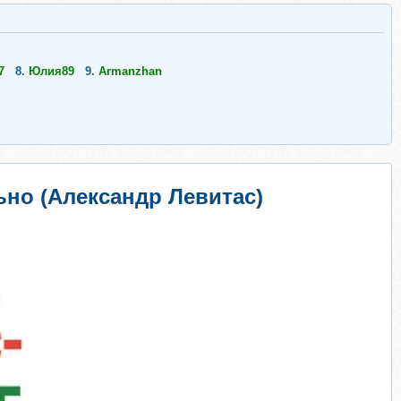
7
8.
Юлия89
9.
Armanzhan
ьно (Александр Левитас)