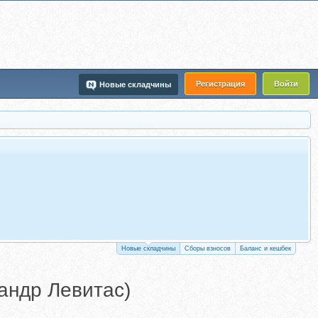
Регистрация
Войти
Новые складчины
Новые складчины
Сборы взносов
Баланс и кешбек
сандр Левитас)