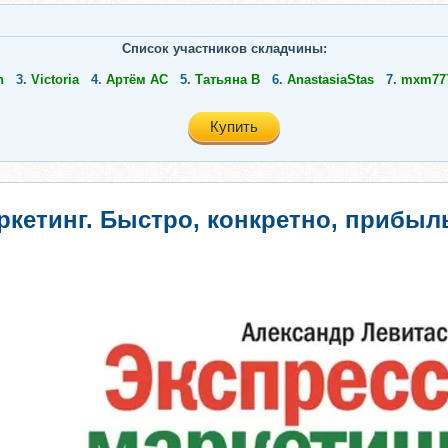
Список участников складчины:
n
3.
Victoria
4.
Артём АС
5.
Татьяна В
6.
AnastasiaStas
7.
mxm77
Купить
ркетинг. Быстро, конкретно, прибыл