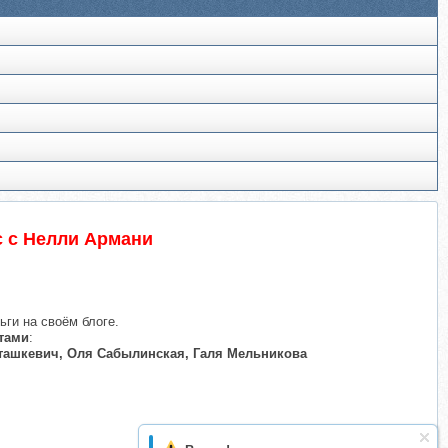
с с Нелли Армани
ьги на своём блоге.
тами
:
Сташкевич, Оля Сабылинская, Галя Мельникова