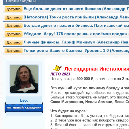
Похожие складчины
Еще больше денег от вашего бизнеса (Александр 
Доступно
[Нетология] Точки роста прибыли (Александр Леви
Доступно
Больше денег от вашего бизнеса. Партизанский ма
Доступно
Убедили, беру! 178 проверенных приёмов продаж 
Доступно
Личные финансы. Тариф Минимум (Александр Лев
Доступно
Точки роста Вашего бизнеса. Уровень 1.0 (Алексан
Доступно
Легендарная Инсталогия
ЛЕТО 2023
Цена у автора
500 000 ₽
, а вам всего за
2 т
Это
лучший курс по личному бренду и за
Место, где каждый год собираются студенты
Больше этого продукта не будет, это посл
Leo.
Саша Митрошина, Нелли Армани, Леша Сы
Что будет на курсе:
1. Как перестать быть умным, но бедным: м
2. В тебе уже все есть: как побороть синдр
3. Личный блог — главный инструмент дост