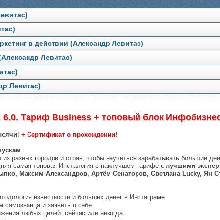
Левитас)
тас)
ркетинг в действии (Александр Левитас)
(Александр Левитас)
итас)
др Левитас)
 6.0. Тариф Business + топовый блок Инфобизне
ысячи
!
+ Сертификат о прохождении!
пускам
 из разных городов и стран, чтобы научиться зарабатывать большие ден
едняя самая топовая Инсталогия в наилучшем тарифе
с лучшими экспер
пко, Максим Александров, Артём Сенаторов, Светлана Lucky, Ян 
етодология известности и больших денег в Инстаграме
ом самозванца и заявить о себе
ижения любых целей: сейчас или никогда