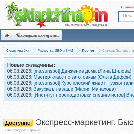
Правил
Последние сообщения
Складчина биз
Раскрутка, SEO и SMM
Прочее
Скачать Экспресс-ма
Новые складчины:
06.08.2026:
[ms.sunspot] Движение дома (Лина Шилова)
06.08.2026:
Мастер-класс по заготовкам (Ольга Деффи)
06.08.2026:
[ms.sunspot] Курс плоский живот + узкая тал
06.08.2026:
Закуска в лаваше (Мария Манахова)
06.08.2026:
[Институт переподготовки специалистов] Вн
Экспресс-маркетинг. Быс
Доступно
Тема в разделе "Прочее"