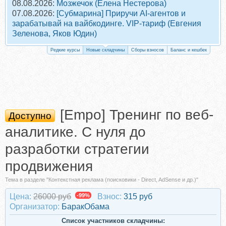
08.08.2026:
Мозжечок (Елена Нестерова)
07.08.2026:
[Субмарина] Приручи AI-агентов и
зарабатывай на вайбкодинге. VIP-тариф (Евгения
Зеленова, Яков Юдин)
Редкие курсы
Новые складчины
Сборы взносов
Баланс и кешбек
[Empo] Тренинг по веб-
Доступно
аналитике. С нуля до
разработки стратегии
продвижения
Тема в разделе "Контекстная реклама (поисковики - Direct, AdSense и др.)"
Цена:
26000 руб
-99%
Взнос:
315 руб
Организатор:
БаракОбама
Список участников складчины: