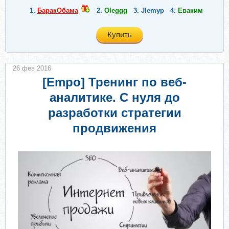
1.
БаракОбама
2.
Oleggg
3.
JIemyp
4.
Еваким
Купить
26 фев 2016
[Empo] Тренинг по веб-
аналитике. С нуля до
разработки стратегии
продвижения