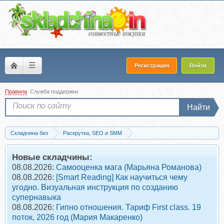
☰
Регистрация
Войти
Правила
Служба поддержки
Найти
Складчина биз
Раскрутка, SEO и SMM
Контекстная реклама (поисковики - Direct, AdSense и др.)
Скачать [Empo] Тренинг по веб-аналитик
Новые складчины:
08.08.2026:
Самооценка мага (Марьяна Романова)
08.08.2026:
[Smart Reading] Как научиться чему
угодно. Визуальная инструкция по созданию
супернавыка
08.08.2026:
Гипно отношения. Тариф First class. 19
поток, 2026 год (Мария Макаренко)