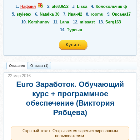
1.
Нафаня
2.
ale83652
3.
Lissa
4.
Колокольчик ф
5.
styletex
6.
Natalka 30
7.
Иван42
8.
roomu
9.
Оксана17
10.
Korshunov
11.
Lana
12.
missast
13.
Serg163
14.
Турсын
Купить
Описание
Отзывы (1)
22 мар 2016
Euro Заработок. Обучающий
курс + программное
обеспечение (Виктория
Рябцева)
Скрытый текст. Открывается зарегистрированным
пользователям.