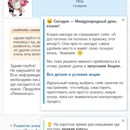
Hloe
Складчик
Сегодня — Международный день
кошек!
rosefromkz сказал(а):
Кошка никогда не спрашивает себя: «А
здравствуйте! не могу отправить Вам
достаточно ли полезно я провожу этот
перевод с яд. дайте действующие
вечер?» Она просто находит самое
реквизиты, пожалуйста. напишите в
удобное место и живёт свою лучшую
л/с другие способы перевода денег.
жизнь. Уважаем.
очень хочу купить курс.
Мы тоже решили немного приблизиться к
Здравствуйте!
этому уровню дзена и
запускаем Акцию.
Не нарушайте правила пожалуйста.
Все детали и условия акции
Всю информацию и все вопросы по поводу оплаты
необходимо писать организатору в «Реквизитах» (переписка,
Идеальный повод выбрать себе занятие по
где находится номер кошелька для оплаты). Здесь писать не
настроению: что-нибудь смастерить,
нужно. Продублируйте, пожалуйста, своё сообщение в
приготовить или просто освоить новую
«Реквизитах».
штуку, пока кот внимательно контролирует
процесс.
На короткое время рассказываем где
<
Развитие алмазного эмоционального тела головы, сердца и
достать
редкие курсы