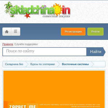
☰
Регистрация
Войти
Правила
Служба поддержки
Найти
Складчина биз
Курсы по эзотерике
Восточные системы
Скачать Фаза Ци (Ольга Ксагорари)