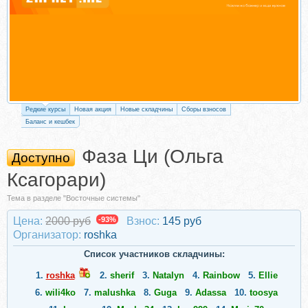
Редкие курсы
Новая акция
Новые складчины
Сборы взносов
Баланс и кешбек
Фаза Ци (Ольга
Доступно
Ксагорари)
Тема в разделе "Восточные системы"
Цена:
2000 руб
-93%
Взнос:
145 руб
Организатор:
roshka
Список участников складчины:
1.
roshka
2.
sherif
3.
Natalyn
4.
Rainbow
5.
Ellie
6.
wili4ko
7.
malushka
8.
Guga
9.
Adassa
10.
toosya