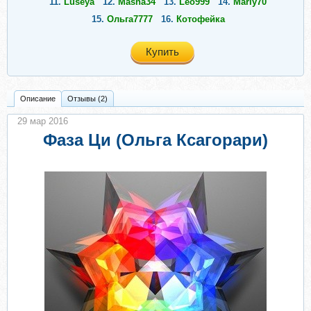
11.
Luseya
12.
Masha34
13.
Leo999
14.
Mariy70
15.
Ольга7777
16.
Котофейка
Купить
Описание
Отзывы (2)
29 мар 2016
Фаза Ци (Ольга Ксагорари)