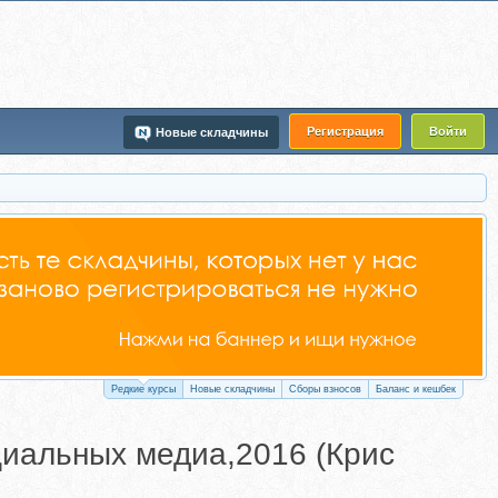
Регистрация
Войти
Новые складчины
Редкие курсы
Новые складчины
Сборы взносов
Баланс и кешбек
циальных медиа,2016 (Крис