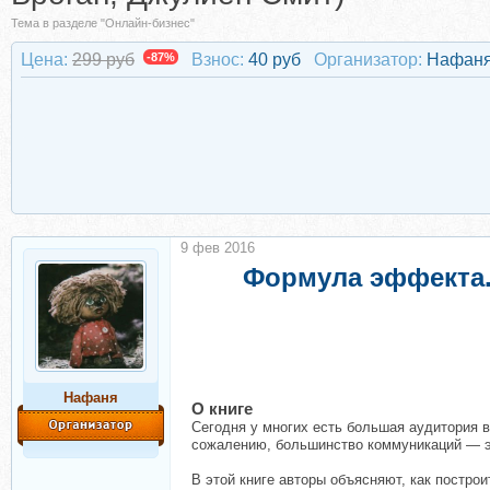
Тема в разделе "Онлайн-бизнес"
Цена:
299 руб
-87%
Взнос:
40 руб
Организатор:
Нафан
9 фев 2016
Формула эффекта.
Нафаня
О книге
Сегодня у многих есть большая аудитория в 
сожалению, большинство коммуникаций — э
В этой книге авторы объясняют, как постро