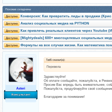
Похожие складчины
Конверсия: Как превратить лиды в продажи (Крис
Доступно
Анализ социальных медиа на PYTHON
Доступно
Как привлечь реальных клиентов через Youtube (
Доступно
[Mightydeals] 600+ многоцелевых социальных мед
Доступно
Формулы на все случаи жизни. Как математика по
Доступно
Tati5 сказал(а):
Перевела
Здравствуйте!
Об оплате сообщайте, пожалуйста, в Реквиз
Просим Вас впредь быть внимательнее, со
Asteri
Пожалуйста, продублируйте своё сообщение
Благодарим за понимание!