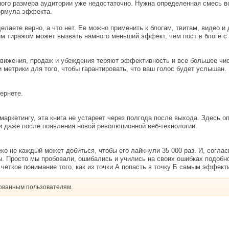
ого размера аудитории уже недостаточно. Нужна определенная смесь вс
ормула эффекта.
елаете верно, а что нет. Ее можно применить к блогам, твитам, видео 
ым тиражом может вызвать намного меньший эффект, чем пост в блоге с
движения, продаж и убеждения теряют эффективность и все большее чи
и метрики для того, чтобы гарантировать, что ваш голос будет услышан.
ернете.
-маркетингу, эта книга не устареет через полгода после выхода. Здесь 
и даже после появления новой революционной веб-технологии.
еко не каждый может добиться, чтобы его лайкнули 35 000 раз. И, согла
ы. Просто мы пробовали, ошибались и учились на своих ошибках подобно
ь четкое понимание того, как из точки А попасть в точку Б самым эффек
рованным пользователям.