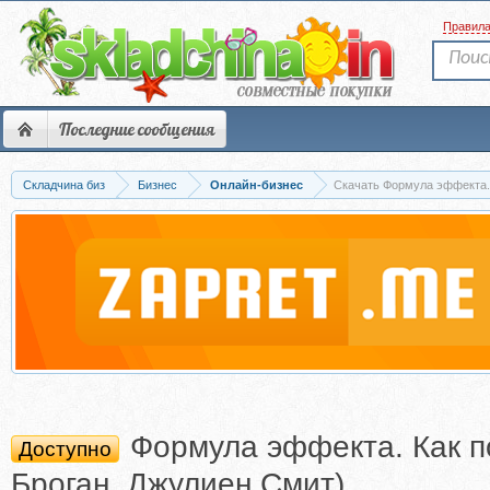
Правил
Последние сообщения
Складчина биз
Бизнес
Онлайн-бизнес
Скачать Формула эффекта. 
Формула эффекта. Как п
Доступно
Броган, Джулиен Смит)