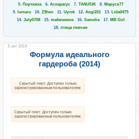
5.
Портниха
6.
Аспарагус
7.
TANUSIK
8.
Маруся77
9.
lumaru
10.
Z9hen
11.
Uyrok
12.
Angi201
13.
Lida0475
14.
July0708
15.
mafanaseva
16.
Samelia
17.
MB Girl
18.
птица певчая
5 окт 2014
Формула идеального
гардероба (2014)
Скрытый текст. Доступен только
зарегистрированным пользователям.
Скрытый текст. Доступен только
зарегистрированным пользователям.