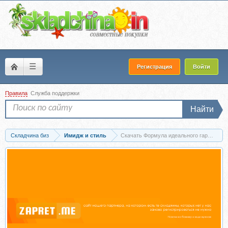
☰
Регистрация
Войти
Правила
Служба поддержки
Найти
Складчина биз
Имидж и стиль
Скачать Формула идеального гардероба 