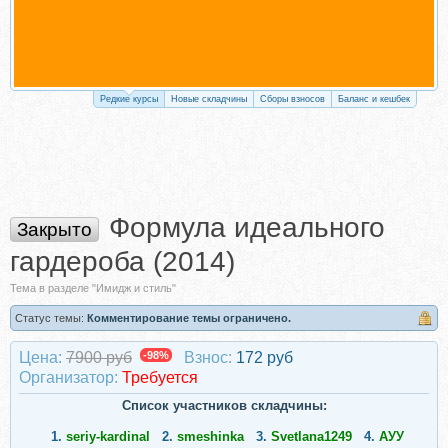
Редкие курсы
Новые складчины
Сборы взносов
Баланс и кешбек
Формула идеального
Закрыто
гардероба (2014)
Тема в разделе "Имидж и стиль"
Статус темы:
Комментирование темы ограничено.
Цена:
7900 руб
-98%
Взнос:
172 руб
Организатор:
Требуется
Список участников складчины:
1.
seriy-kardinal
2.
smeshinka
3.
Svetlana1249
4.
АУУ