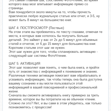
Это самый главный шаг, собственно ФотоЧтение, во время
которого ваш мозг впитывает информацию прямо со
страницы.
Вам понадобится около минуты на то, чтобы прочесть
практически любую журнальную статью или отчет, и 3-5, ну
может быть 8 минут на большинство книг.
ШАГ 4: ПОСТПРОСМОТР (Поствью)
На этом этапе вы пробежитесь по тексту глазами, отмечая те
места, в которых вам хотелось бы получить больше
деталей. Это займет у вас от 2х до 5 минут для объемных
статей и отчетов; от 6 до 15 минут для большинства книг.
Коротким статьям этот шаг не нужен.
Этот шаг нужен для того, чтобы спланировать активацию -
следующий шаг системы ФотоЧтение.
ШАГ 5: АКТИВАЦИЯ
Этот шаг позволяет вам понять, о чем была книга, и пройти
путь от знакомства с информацией к пониманию и знанию.
Различные техники активации помогают вам обрабатывать и
усваивать информацию, так чтобы теперь она была доступна
вашему сознанию и вы могли пользоваться этой
информацией в вашей повседневной и профессиональной
жизни.
Сначала вы сможете активировать книгу примерно за треть
времени, которое вы бы потратили на ее обычное чтение.
Сложно ли это? Нет, и вы сами в этом убедитесь, как только
познакомитесь с процессом!