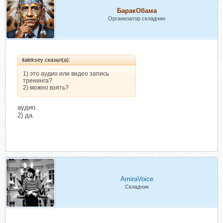
БаракОбама
Организатор складчин
italeksey сказал(а):
1) это аудио или видео запись
тренинга?
2) можно взять?
аудио..
2) да.
AmiraVoice
Складчик