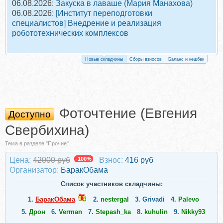
06.08.2026:
Закуска в лаваше (Мария Манахова)
06.08.2026:
[Институт переподготовки
специалистов] Внедрение и реализация
робототехнических комплексов
Новые складчины
Сборы взносов
Баланс и кешбек
Фоточтение (Евгения
Доступно
Свербихина)
Тема в разделе "Прочие"
Цена:
42000 руб
-100%
Взнос:
416 руб
Организатор:
БаракОбама
Список участников складчины:
1.
БаракОбама
2.
nestergal
3.
Grivadi
4.
Palevo
5.
Дрон
6.
Verman
7.
Stepash_ka
8.
kuhulin
9.
Nikky93