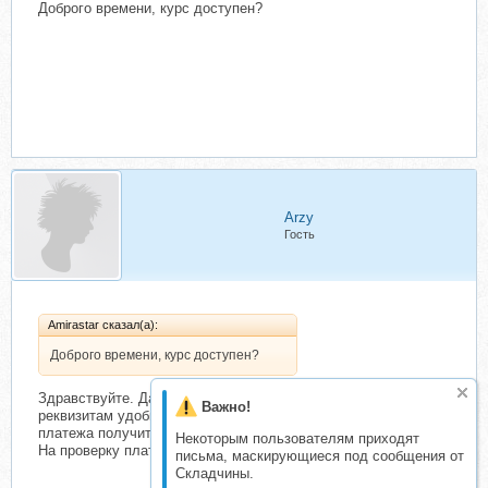
Доброго времени, курс доступен?
Arzy
Гость
Amirastar сказал(а):
Доброго времени, курс доступен?
Здравствуйте. Да, можете записываться, оплачивать по
Важно!
реквизитам удобным для вас способом и после проверки
платежа получите доступ в Библиотеку на скачивание курса.
Некоторым пользователям приходят
На проверку платежа у организатора есть 3 суток
письма, маскирующиеся под сообщения от
Складчины.