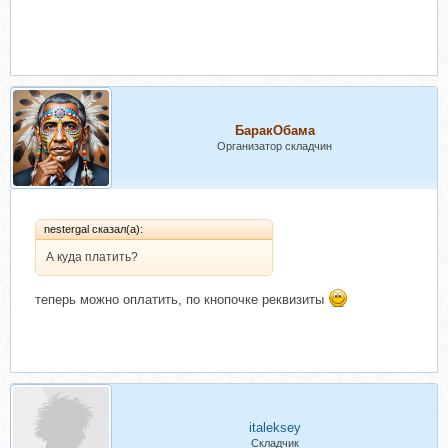
БаракОбама
Организатор складчин
nestergal сказал(а):
А куда платить?
теперь можно оплатить, по кнопочке реквизиты
italeksey
Складчик