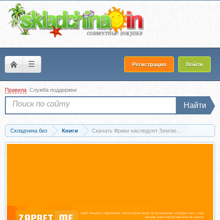
☰
Регистрация
Войти
Правила
Служба поддержки
Найти
Складчина биз
Книги
Скачать Фрики наследуют Землю. Бизнес для не та