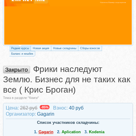
Редкие курсы
Новая акция
Новые складчины
Сборы взносов
Баланс и кешбек
Фрики наследуют
Закрыто
Землю. Бизнес для не таких как
все ( Крис Броган)
Тема в разделе "Книги"
Цена:
262 руб
-85%
Взнос:
40 руб
Организатор:
Gagarin
Список участников складчины:
1.
Gagarin
2.
Aplication
3.
Kodenia