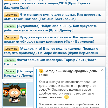
результат в социальных медиа,2016 (Крис Броган,
Джулиен Смит)
Что женщине нужно для счастья. Как перестать
Доступно
быть такой, как все (Татьяна Бахтиозина)
[Аудиокнига] Найди свою нишу. Как преуспеть,
Запись
работая в узком сегменте (Крис Дрейер)
Вредные привычки в бизнесе. Как лучшие
Доступно
практики убивают вашу компанию (Фрик Вермюлен)
[Аудиокнига] Бизнес под прицелом. Правда о
Доступно
том, что происходит в мире бизнеса (Фрик Вермюлен)
Фотография как наследие. Тариф Лайт (Настя
Запись
Околот)
Сегодня — Международный день
[Наследие Баст] Альвийская цивилизация.
Запись
кошек!
Наследие Лемурийцев. Исследование (Саккара Леви)
Кошка никогда не спрашивает себя: «А
достаточно ли полезно я провожу этот
вечер?» Она просто находит самое
Kodenia
удобное место и живёт свою лучшую
Складчик
жизнь. Уважаем.
Мы тоже решили немного приблизиться к