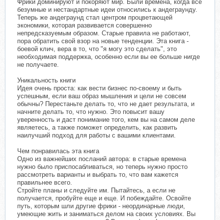
Фрики доминируют и покоряют мир. Были времена, когда все
безумные и нестандартные идеи относились к андеграунду.
Теперь же андеграунд стал центром процветающей
экономики, которая развивается совершенно
непредсказуемым образом. Старые правила не работают,
пора обратить свой взор на новые тенденции. Эта книга -
боевой клич, вера в то, что "я могу это сделать", это
необходимая поддержка, особенно если вы ее больше нигде
не получаете.
Уникальность книги
Идея очень проста: как вести бизнес по-своему и быть
успешным, если ваш образ мышления и цели не совсем
обычны? Перестаньте делать то, что не дает результата, и
начните делать то, что нужно. Это повысит вашу
уверенность и даст понимание того, кем вы на самом деле
являетесь, а также поможет определить, как развить
наилучший подход для работы с вашими клиентами.
Чем понравилась эта книга
Одно из важнейших посланий автора: в старые времена
нужно было приспосабливаться, но теперь нужно просто
рассмотреть варианты и выбрать то, что вам кажется
правильнее всего.
Стройте планы и следуйте им. Пытайтесь, а если не
получается, пробуйте еще и еще. И побеждайте. Освойте
путь, которым шли другие фрики - неординарные люди,
умеющие жить и заниматься делом на своих условиях. Вы