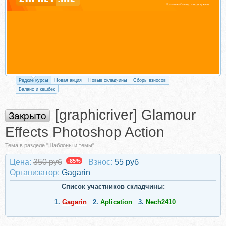
Редкие курсы
Новая акция
Новые складчины
Сборы взносов
Баланс и кешбек
[graphicriver] Glamour
Закрыто
Effects Photoshop Action
Тема в разделе "Шаблоны и темы"
Цена:
350 руб
-85%
Взнос:
55 руб
Организатор:
Gagarin
Список участников складчины:
1.
Gagarin
2.
Aplication
3.
Nech2410