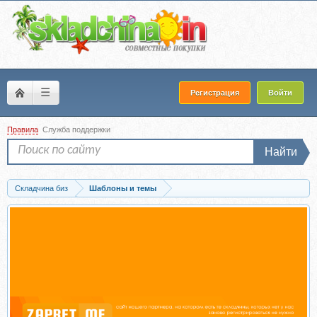
☰
Регистрация
Войти
Правила
Служба поддержки
Найти
Складчина биз
Шаблоны и темы
Скачать [graphicriver] Glamour Effects Photoshop Action