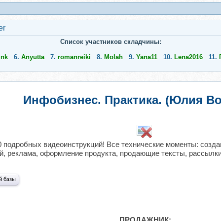
er
Список участников складчины:
ink
6.
Anyutta
7.
romanreiki
8.
Molah
9.
Yana11
10.
Lena2016
11.
Инфобизнес. Практика. (Юлия Во
​
70 подробных видеоинструкций! Все технические моменты: созда
, реклама, оформление продукта, продающие тексты, рассылки
й базы
ПРОДАЖНИК: