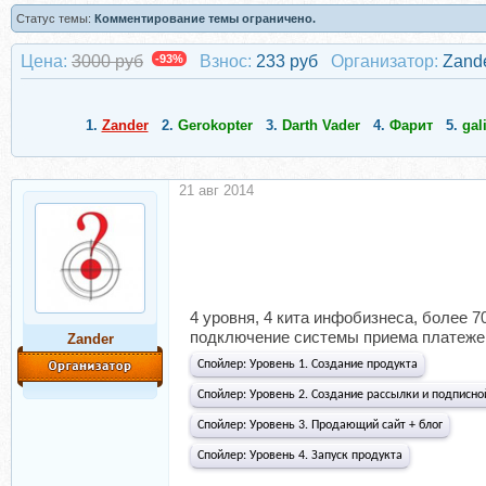
Статус темы:
Комментирование темы ограничено.
Цена:
3000 руб
-93%
Взнос:
233 руб
Организатор:
Zand
1.
Zander
2.
Gerokopter
3.
Darth Vader
4.
Фарит
5.
gal
21 авг 2014
4 уровня, 4 кита инфобизнеса, более 
подключение системы приема платежей
Zander
Спойлер:
Уровень 1. Создание продукта
Спойлер:
Уровень 2. Создание рассылки и подписно
Спойлер:
Уровень 3. Продающий сайт + блог
Спойлер:
Уровень 4. Запуск продукта