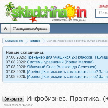
Правил
Последние сообщения
Складчина биз
Бизнес
Скачать Инфобизнес. Практика. (Юлия Волкодав
Новые складчины:
07.08.2026:
Тренажер для учащихся 2-3 классов. Табли
07.08.2026:
Системы уравнений (Ирина Малова)
07.08.2026:
Яблочный Спас (Александр Селезнев)
07.08.2026:
[Apeiron] Как мыслить самостоятельно? Заня
07.08.2026:
[Apeiron] Как мыслить самостоятельно? Заня
Инфобизнес. Практика. (
Закрыто
Тема в разделе "Бизнес"