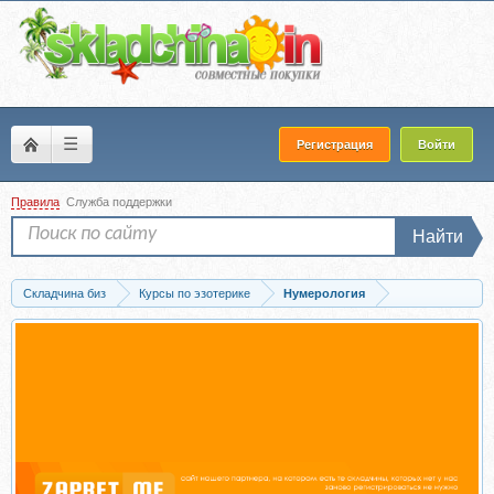
☰
Регистрация
Войти
Правила
Служба поддержки
Найти
Складчина биз
Курсы по эзотерике
Нумерология
Скачать Искусство выбора благоприятных дат (Юлия Воронина)