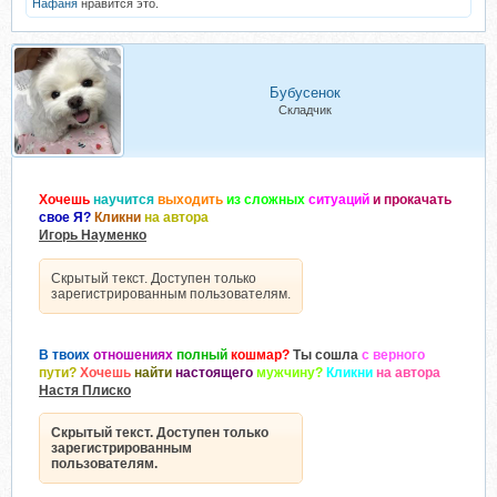
Нафаня
нравится это.
Бубусенок
Складчик
Хочешь
научится
выходить
из сложных
ситуаций
и прокачать
свое Я?
Кликни
на автора
Игорь Науменко
Скрытый текст. Доступен только
зарегистрированным пользователям.
В твоих
отношениях
полный
кошмар?
Ты сошла
с верного
пути?
Хочешь
найти
настоящего
мужчину?
Кликни
на автора
Настя Плиско
Скрытый текст. Доступен только
зарегистрированным
пользователям.