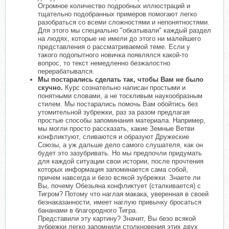
Огромное количество подробных иллюстраций и
тщательно подобранных примеров помогают легко
разобраться со всеми сложностями и непонятностями.
Для этого мы специально "обкатывали" каждый раздел
на людях, которые не имели до этого ни малейшего
представления о рассматриваемой теме. Если у
такого подопытного новичка появлялся какой-то
вопрос, то текст немедленно безжалостно
перерабатывался.
Мы постарались сделать так, чтобы Вам не было
скучно.
Курс сознательно написан простыми и
понятными словами, а не тоскливым наукообразным
стилем. Мы постарались помочь Вам обойтись без
утомительной зубрежки, раз за разом предлагая
простые способы запоминания материала. Например,
мы могли просто рассказать, какие Земные Ветви
конфликтуют, сливаются и образуют Дружеские
Союзы, а уж дальше дело самого слушателя, как он
будет это зазубривать. Но мы предпочли придумать
для каждой ситуации свои истории, после прочтения
которых информация запоминается сама собой,
причем навсегда и безо всякой зубрежки. Знаете ли
Вы, почему Обезьяна конфликтует (сталкивается) с
Тигром? Потому что наглая макака, уверенная в своей
безнаказанности, имеет наглую привычку бросаться
бананами в благородного Тигра.
Представили эту картину? Значит, Вы безо всякой
зубрежки легко запомнили столкновения этих двух