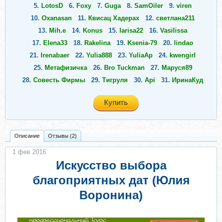
5.
LotosD
6.
Foxy
7.
Guga
8.
SamOiler
9.
viren
10.
Oxanasan
11.
Квисац Хадерах
12.
светлана211
13.
Mih.e
14.
Konus
15.
larisa22
16.
Vasilissa
17.
Elena33
18.
Rakelina
19.
Ksenia-79
20.
lindao
21.
Irenabaer
22.
Yulia888
23.
YuliaAp
24.
kwengirl
25.
Метафизичка
26.
Bro Tuckman
27.
Маруся89
28.
Совесть Фирмы
29.
Тигруля
30.
Api
31.
ИринаКуд
32.
Serge_zim
33.
альфа-омега
34.
Salori
Купить
35.
Alexandra0707
36.
няня
37.
miramarta8
38.
Gameta
39.
Bella1717
40.
Next7659
41.
Омут
42.
Citylights
43.
Таша
44.
Tamaric
45.
Xolodova
46.
Лива
47.
Ека2020
Описание
Отзывы (2)
48.
anna_surg
49.
Captain Sparrow
50.
ideas777
1 фев 2016
51.
Dolphin55
52.
svetaluch
53.
jene2010
54.
Световид
Искусство выбора
благоприятных дат (Юлия
Воронина)