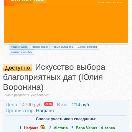
Редкие курсы
Новая акция
Новые складчины
Сборы взносов
Баланс и кешбек
Искусство выбора
Доступно
благоприятных дат (Юлия
Воронина)
Тема в разделе "Нумерология"
Цена:
14700 руб
-99%
Взнос:
214 руб
Организатор:
Нафаня
Список участников складчины:
1.
Нафаня
2.
Victoria
3.
Вера Venus
4.
tanea