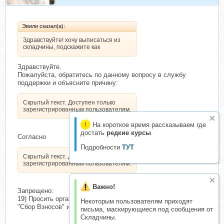
Эвили сказал(а):
Здравствуйте! хочу выписаться из
складчины, подскажите как
Здравствуйте.
Пожалуйста, обратитесь по данному вопросу в службу
поддержки и объясните причину:
Скрытый текст. Доступен только
зарегистрированным пользователям.
На короткое время рассказываем где
достать
редкие курсы
Согласно
Подробности
ТУТ
Скрытый текст. Доступен только
зарегистрированным пользователям.
Важно!
Запрещено:
19) Просить организатора выписать из складчины на этапах
Некоторым пользователям приходят
"Сбор Взносов" и "Доступно".
письма, маскирующиеся под сообщения от
Складчины.