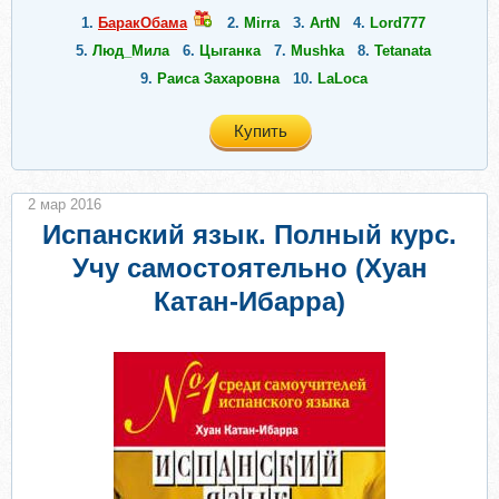
1.
БаракОбама
2.
Mirra
3.
ArtN
4.
Lord777
5.
Люд_Мила
6.
Цыганка
7.
Mushka
8.
Tetanata
9.
Раиса Захаровна
10.
LaLoca
Купить
2 мар 2016
Испанский язык. Полный курс.
Учу самостоятельно (Хуан
Катан-Ибарра)