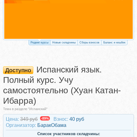
Редкие курсы
Новые складчины
Сборы взносов
Баланс и кешбек
Испанский язык.
Доступно
Полный курс. Учу
самостоятельно (Хуан Катан-
Ибарра)
Тема в разделе "Испанский"
Цена:
349 руб
-89%
Взнос:
40 руб
Организатор:
БаракОбама
Список участников складчины: