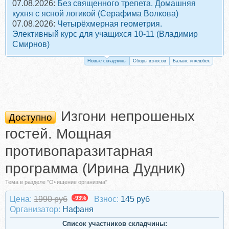
07.08.2026:
Без священного трепета. Домашняя
кухня с ясной логикой (Серафима Волкова)
07.08.2026:
Четырёхмерная геометрия.
Элективный курс для учащихся 10-11 (Владимир
Смирнов)
Новые складчины
Сборы взносов
Баланс и кешбек
Изгони непрошеных
Доступно
гостей. Мощная
противопаразитарная
программа (Ирина Дудник)
Тема в разделе "Очищение организма"
Цена:
1990 руб
-93%
Взнос:
145 руб
Организатор:
Нафаня
Список участников складчины: