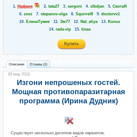
1.
Нафаня
2.
tata27
3.
sergoni
4.
slbdjan
5.
СветаЯ
6.
zevz
7.
stepanov-olga
8.
Squirrel8
9.
doctorvv1
10.
ЕленаТужик
11.
Эм77
12.
Nat_aliya
13.
Konus
14.
rada-vip
15.
tinaa
Купить
Описание
Отзывы (2)
29 мар 2016
Изгони непрошеных гостей.
Мощная противопаразитарная
программа (Ирина Дудник)
Существует несколько десятков видов паразитов,