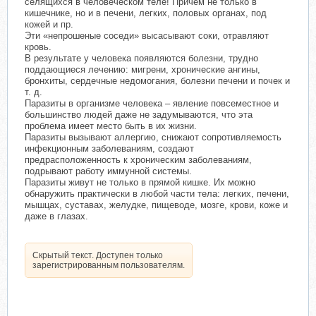
селящихся в человеческом теле! Причем не только в
кишечнике, но и в печени, легких, половых органах, под
кожей и пр.
Эти «непрошеные соседи» высасывают соки, отравляют
кровь.
В результате у человека появляются болезни, трудно
поддающиеся лечению: мигрени, хронические ангины,
бронхиты, сердечные недомогания, болезни печени и почек и
т. д.
Паразиты в организме человека – явление повсеместное и
большинство людей даже не задумываются, что эта
проблема имеет место быть в их жизни.
Паразиты вызывают аллергию, снижают сопротивляемость
инфекционным заболеваниям, создают
предрасположенность к хроническим заболеваниям,
подрывают работу иммунной системы.
Паразиты живут не только в прямой кишке. Их можно
обнаружить практически в любой части тела: легких, печени,
мышцах, суставах, желудке, пищеводе, мозге, крови, коже и
даже в глазах.
Скрытый текст. Доступен только
зарегистрированным пользователям.