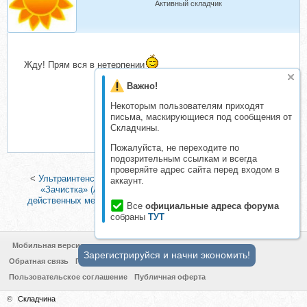
Активный складчик
Жду! Прям вся в нетерпении
Важно!
Некоторым пользователям приходят
письма, маскирующиеся под сообщения от
Складчины.
Пожалуйста, не переходите по
подозрительным ссылкам и всегда
проверяйте адрес сайта перед входом в
<
Ультраинтенсив по тотальному избавлению от паразитов
аккаунт.
«Зачистка» (Алексей Маматов)
|
Удар по паразитам. 5
действенных методик очищения от паразитов и Бодифлекс:
Все
официальные адреса форума
омоложения зоны глаз
>
собраны
ТУТ
Мобильная версия
Зарегистрируйся и начни экономить!
Обратная связь
Политика конфиденциальности
Пользовательское соглашение
Публичная оферта
©
Складчина