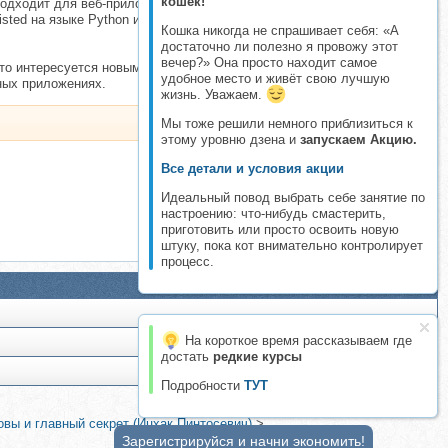
кошек!
подходит для веб-приложений, которые не выполняют сложных
ted на языке Python и EventMachine на Ruby. В отличие от
Кошка никогда не спрашивает себя: «А
достаточно ли полезно я провожу этот
вечер?» Она просто находит самое
то интересуется новыми технологиями, например веб-сокетами или
удобное место и живёт свою лучшую
ных приложениях.
жизнь. Уважаем.
Мы тоже решили немного приблизиться к
этому уровню дзена и
запускаем Акцию.
Все детали и условия акции
Идеальный повод выбрать себе занятие по
настроению: что-нибудь смастерить,
приготовить или просто освоить новую
штуку, пока кот внимательно контролирует
процесс.
На короткое время рассказываем где
достать
редкие курсы
Подробности
ТУТ
овы и главный секрет (Ицхак Пинтосевич)
>
Зарегистрируйся и начни экономить!