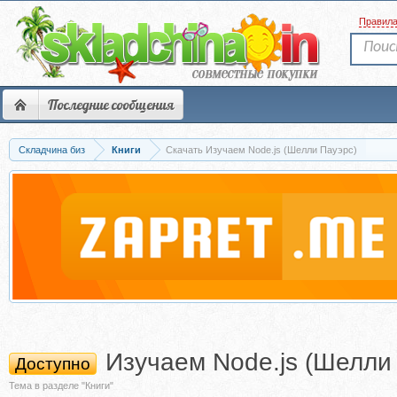
Правил
Последние сообщения
Складчина биз
Книги
Скачать Изучаем Node.js (Шелли Пауэрс)
Изучаем Node.js (Шелли
Доступно
Тема в разделе "Книги"