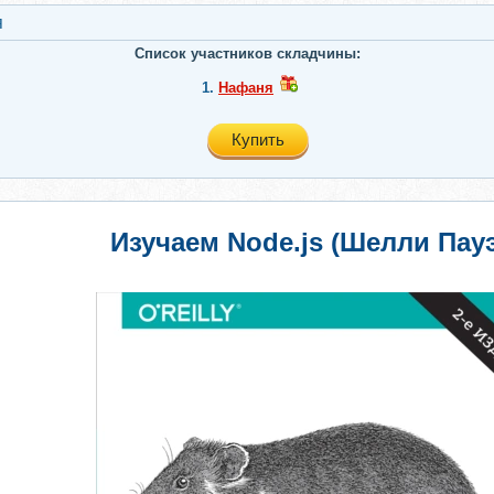
я
Список участников складчины:
1.
Нафаня
Купить
Изучаем Node.js (Шелли Пау