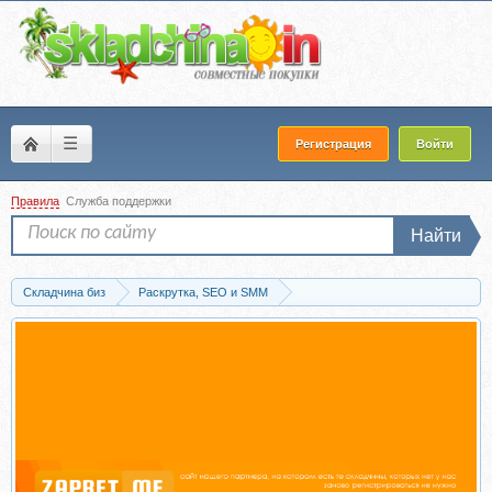
☰
Регистрация
Войти
Правила
Служба поддержки
Найти
Складчина биз
Раскрутка, SEO и SMM
Контекстная реклама (поисковики - Direct, AdSense и др.)
Скачать Яндекс.Директ от 3 до 5 тысяч