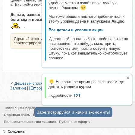
целей: сейчас или никогда
удобное место и живёт свою лучшую
4. Как найти свой путь и взять свое в 2023 году
жизнь. Уважаем.
Деньги, известность, проявленность: как стать очень
Мы тоже решили немного приблизиться к
богатым и признанным
этому уровню дзена и
запускаем Акцию.
→
Все детали и условия акции
Идеальный повод выбрать себе занятие по
Скрытый текст. Доступен только
зарегистрированным пользователям.
настроению: что-нибудь смастерить,
приготовить или просто освоить новую
штуку, пока кот внимательно контролирует
процесс.
На короткое время рассказываем где
<
Дешевый способ заменить Яндекс-Директ, 2014 (Александр
достать
редкие курсы
Залогин)
|
[Empo] Курс по веб-аналитике c нуля до разработки
стратегии продвижения
>
Подробности
ТУТ
Мобильная версия
Зарегистрируйся и начни экономить!
Обратная связь
Политика конфиденциальности
Пользовательское соглашение
Публичная оферта
©
Складчина