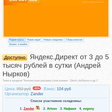
Редкие курсы
Новая акция
Новые складчины
Сборы взносов
Баланс и кешбек
Яндекс.Директ от 3 до 5
Доступно
тысяч рублей в сутки (Андрей
Нырков)
Тема в разделе "Контекстная реклама (поисковики - Direct, AdSense и др.)"
Цена:
950 руб
-90%
Взнос:
104 руб
Организатор:
Zander
Список участников складчины:
1.
Zander
2.
Artseo
3.
Нафаня
4.
evgeny