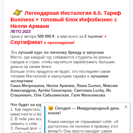
Легендарная Инсталогия 6.0. Тариф
Business + топовый блок Инфобизнес с
Нелли Армани
ЛЕТО 2023
Цена у автора
500 000 ₽
, а вам всего за
2 тысячи
!
+
Сертификат
о прохождении!
Это
лучший курс по личному бренду и запускам
Место, где каждый год собираются студенты из разных
городов и стран, чтобы научиться зарабатывать большие
деньги на своём блоге.
Больше этого продукта не будет, это последняя самая
топовая Инсталогия в наилучшем тарифе
с лучшими
экспертами
:
Саша Митрошина, Нелли Армани, Леша Сыпко, Максим
Александров, Артём Сенаторов, Светлана Lucky, Ян
Сташкевич, Оля Сабылинская, Галя Мельникова
Что будет на курсе:
Сегодня — Международный день
1. Как перестать быть умным, но бедным: методология
кошек!
известности и больших денег в Инстаграме
2. В тебе уже все есть: как побороть синдром самозванца и
Кошка никогда не спрашивает себя: «А
заявить о себе
достаточно ли полезно я провожу этот
3. Личный блог — главный инструмент достижения любых
вечер?» Она просто находит самое