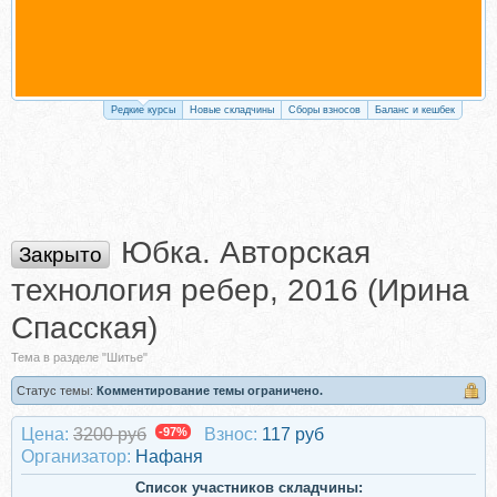
Редкие курсы
Новые складчины
Сборы взносов
Баланс и кешбек
Юбка. Авторская
Закрыто
технология ребер, 2016 (Ирина
Спасская)
Тема в разделе "Шитье"
Статус темы:
Комментирование темы ограничено.
Цена:
3200 руб
-97%
Взнос:
117 руб
Организатор:
Нафаня
Список участников складчины: