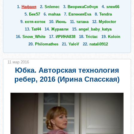
1.
Нафаня
2.
Snlenec
3.
ВиорикаСобчук
4.
элен66
5.
Бек57
6.
mahaa
7.
ЕвгенияEva
8.
Tendra
9.
котя-коток
10.
Июнь
11.
татана
12.
Mydoctor
13.
Tat44
14.
Журавли
15.
angel_baby_katya
16.
Snow_White
17.
ИРИНА838
18.
Trictac
19.
Koloin
20.
Philomathes
21.
YaloV
22.
natali0912
11 мар 2016
Юбка. Авторская технология
ребер, 2016 (Ирина Спасская)