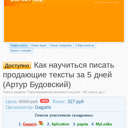
Редкие курсы
Новая акция
Новые складчины
Сборы взносов
Баланс и кешбек
Как научиться писать
Доступно
продающие тексты за 5 дней
(Артур Будовский)
Тема в разделе "Таргетированная реклама (соц.сети - ВК, Insta и др.)"
Цена:
6000 руб
-95%
Взнос:
327 руб
Организатор:
Gagarin
Список участников складчины:
1.
Gagarin
2.
Aplication
3.
papita
4.
MyLodka