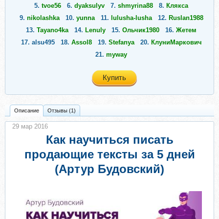
5.
tvoe56
6.
dyaksulyv
7.
shmyrina88
8.
Клякса
9.
nikolashka
10.
yunna
11.
lulusha-lusha
12.
Ruslan1988
13.
Tayano4ka
14.
Lenuly
15.
Ольчик1980
16.
Жетем
17.
alsu495
18.
Assol8
19.
Stefanya
20.
КлуниМаркович
21.
myway
Купить
Описание
Отзывы (1)
29 мар 2016
Как научиться писать
продающие тексты за 5 дней
(Артур Будовский)