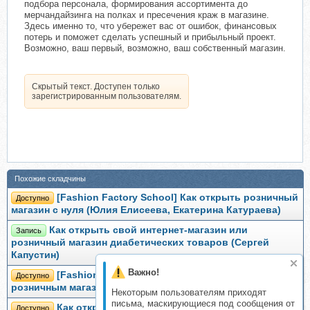
подбора персонала, формирования ассортимента до
мерчандайзинга на полках и пресечения краж в магазине.
Здесь именно то, что убережет вас от ошибок, финансовых
потерь и поможет сделать успешный и прибыльный проект.
Возможно, ваш первый, возможно, ваш собственный магазин.
Скрытый текст. Доступен только
зарегистрированным пользователям.
Похожие складчины
[Fashion Factory School] Как открыть розничный
Доступно
магазин с нуля (Юлия Елисеева, Екатерина Катураева)
Как открыть свой интернет-магазин или
Запись
розничный магазин диабетических товаров (Сергей
Капустин)
Важно!
[Fashion Factory School] Как управлять
Доступно
розничным магазином и увеличить продажи, 2017
Некоторым пользователям приходят
письма, маскирующиеся под сообщения от
Как открыть магазин одежды (Игорь Зайцев)
Доступно