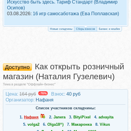
Искусство быть здесь. Тариф Стандарт (Владимир
Осипов)
03.08.2026:
16 игр самосаботажа (Ева Поплавская)
Новые складчины
Сборы взносов
Баланс и кешбек
Как открыть розничный
Доступно
магазин (Наталия Гузелевич)
Тема в разделе "Оффлайн-бизнес"
Цена:
164 руб
-76%
Взнос:
40 руб
Организатор:
Нафаня
Список участников складчины:
1.
Нафаня
2.
Janera
3.
BityiPixel
4.
advayita
5.
volga2
6.
Olga18^)
7.
Макаронка
8.
Vikus