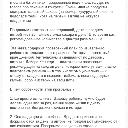
мюсли и батончиках, газированной воде и фастфуде, не
говоря про печенье и конфеты. Очень многие продукты
содержат «скрытый сахар» (например, кукурузный сироп и
подслаcтители), хотя на первый взгляд не кажутся
сладостями.
По данным некоторых исследований, дети в среднем
потребляют 23 чайные ложки сахара в день! В то время как
рекомендованное количество в два-три раза меньше.
Эта книга содержит проверенный план по избавлению
ребенка от сладкого в его рационе. Авторы — известный
врач Джейкоб Тейтельбаум и специалист по детскому
питанию Дебора Кеннеди — подготовили пошаговые
рекомендации на каждый день, которые помогут вам плавно
подготовить ребенка — в том числе эмоционально — к
отказу от сладкого и позволят избежать всех подводных
камней, ссор и истерик на этом пути.
В чем особенности этой программы?
1. Ее просто выполнять. Вашему ребенку нужно будет
делать один шаг за раз, меняя образ жизни и диету
постепенно, без резких скачков и истерик.
2. Она щадящая для ребенка. Вредные привычки не
формируются за день, и авторы не предлагают мгновенно от
них избавляться. Программа специально сделана