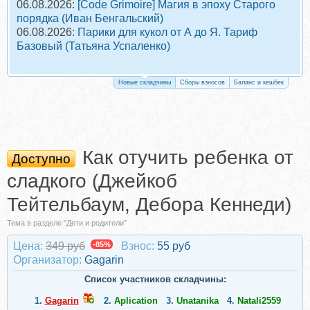
06.08.2026:
[Code Grimoire] Магия в эпоху Старого
порядка (Иван Бенгальский)
06.08.2026:
Парики для кукол от А до Я. Тариф
Базовый (Татьяна Успаленко)
Новые складчины
Сборы взносов
Баланс и кешбек
Как отучить ребенка от
Доступно
сладкого (Джейкоб
Тейтельбаум, Дебора Кеннеди)
Тема в разделе "Дети и родители"
Цена:
349 руб
-85%
Взнос:
55 руб
Организатор:
Gagarin
Список участников складчины:
1.
Gagarin
2.
Aplication
3.
Unatanika
4.
Natali2559