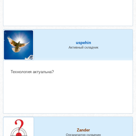
uspehin
Активный складчик
Технология актуальна?
Zander
Организатор складчин