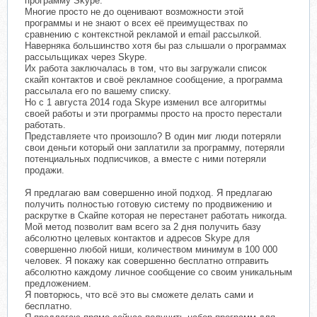
программу Skype.
Многие просто не до оценивают возможности этой
программы и не знают о всех её преимуществах по
сравнению с контекстной рекламой и email рассылкой.
Наверняка большинство хотя бы раз слышали о программах
рассыльщиках через Skype.
Их работа заключалась в том, что вы загружали список
скайп контактов и своё рекламное сообщение, а программа
рассылала его по вашему списку.
Но с 1 августа 2014 года Skype изменил все алгоритмы
своей работы и эти программы просто на просто перестали
работать.
Представляете что произошло? В один миг люди потеряли
свои деньги который они заплатили за программу, потеряли
потенциальных подписчиков, а вместе с ними потеряли
продажи.
Я предлагаю вам совершенно иной подход. Я предлагаю
получить полностью готовую систему по продвижению и
раскрутке в Скайпе которая не перестанет работать никогда.
Мой метод позволит вам всего за 2 дня получить базу
абсолютно целевых контактов и адресов Skype для
совершенно любой ниши, количеством минимум в 100 000
человек. Я покажу как совершенно бесплатно отправить
абсолютно каждому личное сообщение со своим уникальным
предложением.
Я повторюсь, что всё это вы сможете делать сами и
бесплатно.