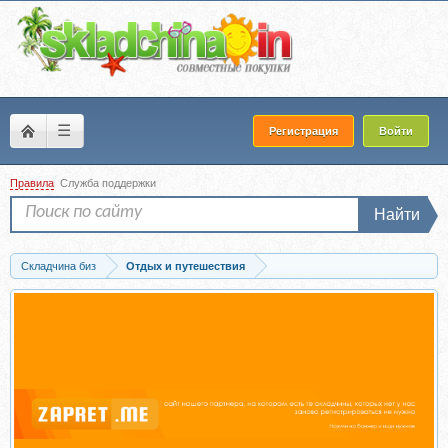
☰
Регистрация
Войти
Правила
Служба поддержки
Найти
Складчина биз
Отдых и путешествия
Скачать Как посетить 15 популярных стран за копейки (Кристина Эндлесс)