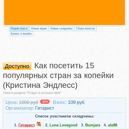
Редкие курсы
Новая акция
Новые складчины
Сборы взносов
Баланс и кешбек
Как посетить 15
Доступно
популярных стран за копейки
(Кристина Эндлесс)
Тема в разделе "Отдых и путешествия"
Цена:
1000 руб
-90%
Взнос:
109 руб
Организатор:
Гитарист
Список участников складчины:
1.
Гитарист
2.
Luna Lovegood
3.
Bomjara
4.
ale88