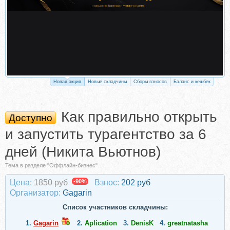
Новая акция
Новые складчины
Сборы взносов
Баланс и кешбек
Как правильно открыть
Доступно
и запустить турагентство за 6
дней (Никита Вьютнов)
Тема в разделе "Оффлайн-бизнес"
Цена:
1850 руб
-90%
Взнос:
202 руб
Организатор:
Gagarin
Список участников складчины:
1.
Gagarin
2.
Aplication
3.
DenisK
4.
greatnatasha