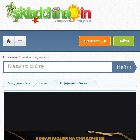
☰
Регистрация
Войти
Правила
Служба поддержки
Найти
Складчина биз
Бизнес
Оффлайн-бизнес
Скачать Как правильно открыть и запустить турагентство за 6 дней (Никита...