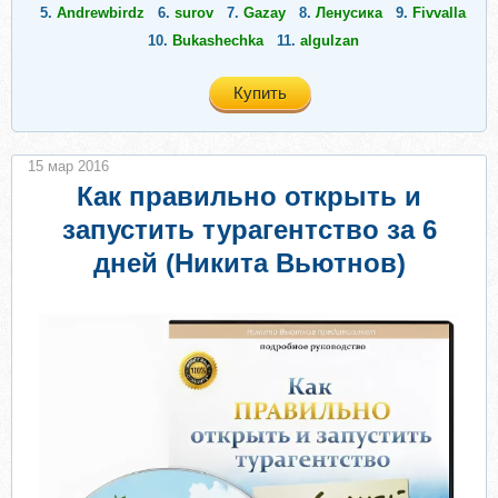
5.
Andrewbirdz
6.
surov
7.
Gazay
8.
Ленусика
9.
Fivvalla
10.
Bukashechka
11.
algulzan
Купить
15 мар 2016
Как правильно открыть и
запустить турагентство за 6
дней (Никита Вьютнов)