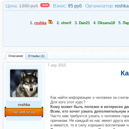
Цена:
1390 руб
-94%
Взнос:
95 руб
Организатор:
roshka
1.
roshka
2.
sherif
3.
Dan21
4.
Oksana18
5.
Ла
Описание
Отзывы (1)
7 апр 2015
Ка
Как найти информацию о человеке за счита
Для кого этот курс?
roshka
Кому может быть полезен и интересен д
Всем, кто хочет узнать дополнительную
Часто нам требуется узнать о человеке гор
причинам. Не каждый из нас имеет друга ил
и имеется, то в силу хорошего воспитания 