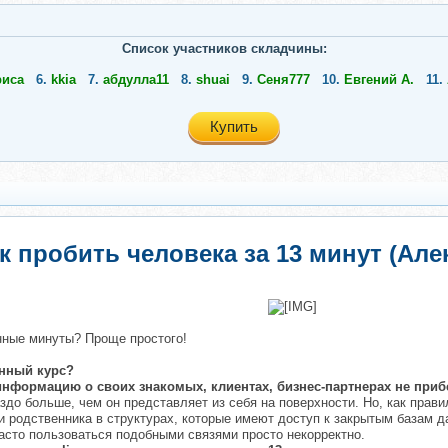
Список участников складчины:
риса
6.
kkia
7.
абдулла11
8.
shuai
9.
Сеня777
10.
Евгений А.
11.
Купить
к пробить человека за 13 минут (Ал
​
нные минуты? Проще простого!
анный курс?
 информацию о своих знакомых, клиентах, бизнес-партнерах не при
аздо больше, чем он представляет из себя на поверхности. Но, как прав
и родственника в структурах, которые имеют доступ к закрытым базам 
часто пользоваться подобными связями просто некорректно.