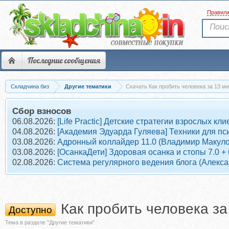
Правил
Последние сообщения
Складчина биз
Другие тематики
Скачать Как пробить человека за 13 м
Сбор взносов
06.08.2026:
[Life Practic] Детские стратегии взрослых 
04.08.2026:
[Академия Эдуарда Гуляева] Техники для пс
03.08.2026:
Адронный коллайдер 11.0 (Владимир Макуло
03.08.2026:
[ОсанкаДети] Здоровая осанка и стопы 7.0 +
02.08.2026:
Система регулярного ведения блога (Алекс
Как пробить человека за
Доступно
Тема в разделе "Другие тематики"