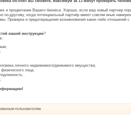
овека on-line» вы сможете, максимум за 13 минут проверить чело
ех и процветание Вашего бизнеса. Хорошо, если ваш новый партнер пор
но по-другому, когда потенциальный партнёр имеет совсем иные намере
мы. Проверка и предотвращения возникновения каких-либо отношений с 
стей нашей инструкции
?
е:
ным;
;
человека личного недвижимого/движимого имущества;
 физического лица;
подлинность;
;
информацию!
рованным пользователям.