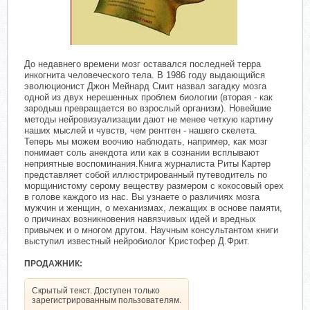
До недавнего времени мозг оставался последней терра
инкогнита человеческого тела. В 1986 году выдающийся
эволюционист Джон Мейнард Смит назвал загадку мозга
одной из двух нерешенных проблем биологии (вторая - как
зародыш превращается во взрослый организм). Новейшие
методы нейровизуализации дают не менее четкую картину
наших мыслей и чувств, чем рентген - нашего скелета.
Теперь мы можем воочию наблюдать, например, как мозг
понимает соль анекдота или как в сознании всплывают
неприятные воспоминания.Книга журналиста Риты Картер
представляет собой иллюстрированный путеводитель по
морщинистому серому веществу размером с кокосовый орех
в голове каждого из нас. Вы узнаете о различиях мозга
мужчин и женщин, о механизмах, лежащих в основе памяти,
о причинах возникновения навязчивых идей и вредных
привычек и о многом другом. Научным консультантом книги
выступил известный нейробиолог Кристофер Д.Фрит.
ПРОДАЖНИК:
Скрытый текст. Доступен только
зарегистрированным пользователям.