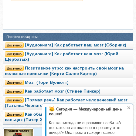
Похожие складчины
[Аудиокнига] Как работает ваш мозг (Сборник)
Доступно
[Аудиокнига] Как работает наш мозг (Юрий
Доступно
Щербатых)
Позитивное утро: как настроить свой мозг на
Доступно
полезные привычки (Кирти Салве Картер)
Мозг (Тори Вулкотт)
Доступно
Как работает мозг (Стивен Пинкер)
Доступно
[Прямая речь] Как работает человеческий мозг
Доступно
(Татьяна Черниговская)
Сегодня — Международный день
кошек!
Как обмануть мозг. Нейродисциплина на
Доступно
пальцах (Питер Холлинс)
Кошка никогда не спрашивает себя: «А
достаточно ли полезно я провожу этот
вечер?» Она просто находит самое