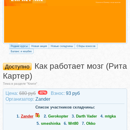
Редкие курсы
Новая акция
Новые складчины
Сборы взносов
Баланс и кешбек
Как работает мозг (Рита
Доступно
Картер)
Тема в разделе "Книги"
Цена:
680 руб
-87%
Взнос:
93 руб
Организатор:
Zander
Список участников складчины:
1.
Zander
2.
Gerokopter
3.
Darth Vader
4.
mtgka
5.
smeshinka
6.
Wrt80
7.
Okko