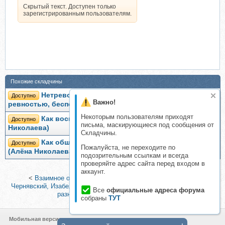
Скрытый текст. Доступен только
зарегистрированным пользователям.
Похожие складчины
Нетревожные отношения. Как справиться с
Доступно
Важно!
ревностью, беспокойством (Лесли Беккер-Фелпс)
Некоторым пользователям приходят
Как воспитывать без наказаний (Алёна
Доступно
письма, маскирующиеся под сообщения от
Николаева)
Складчины.
Как общаться и договариваться с ребенком
Доступно
Пожалуйста, не переходите по
(Алёна Николаева)
подозрительным ссылкам и всегда
проверяйте адрес сайта перед входом в
аккаунт.
<
Взаимное обучение родителей и детей, 2015 (Сергей
Чернявский, Изабелла Воскресенская)
|
Занимаемся с 2-3 детьми
Все
официальные адреса форума
разного возраста (Лена Данилова)
>
собраны
ТУТ
Мобильная версия