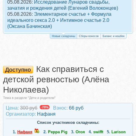
05.08.2026:
Исследование Лунаров свадьбы,
зачатия и рождения детей (Евгений Волоконцев)
05.08.2026:
Элементарное счастье + Формула
идеального секса 2.0 + Интимное счастье 2.0
(Оксана Бачинская)
Новые складчины
Сборы взносов
Баланс и кешбек
Как справиться с
Доступно
детской ревностью (Алёна
Николаева)
Тема в разделе "Дети и родители"
Цена:
300 руб
-78%
Взнос:
66 руб
Организатор:
Нафаня
Список участников складчины:
1.
Нафаня
2.
Peppa Pig
3.
Огоя
4.
swifft
5.
Larison