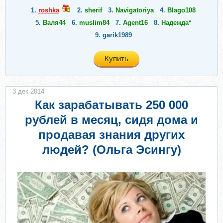
1.
roshka
2.
sherif
3.
Navigatoriya
4.
Blago108
5.
Валя44
6.
muslim84
7.
Agent16
8.
Надежда*
9.
garik1989
Купить
3 дек 2014
Как зарабатывать 250 000
рублей в месяц, сидя дома и
продавая знания других
людей? (Ольга Эсингу)