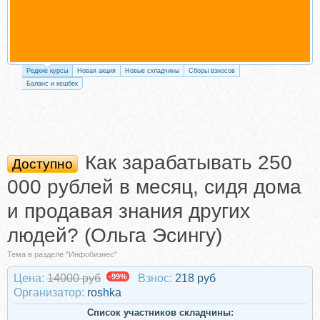
Редкие курсы
Новая акция
Новые складчины
Сборы взносов
Баланс и кешбек
Как зарабатывать 250
Доступно
000 рублей в месяц, сидя дома
и продавая знания других
людей? (Ольга Эсингу)
Тема в разделе "Инфобизнес"
Цена:
14000 руб
-99%
Взнос:
218 руб
Организатор:
roshka
Список участников складчины: