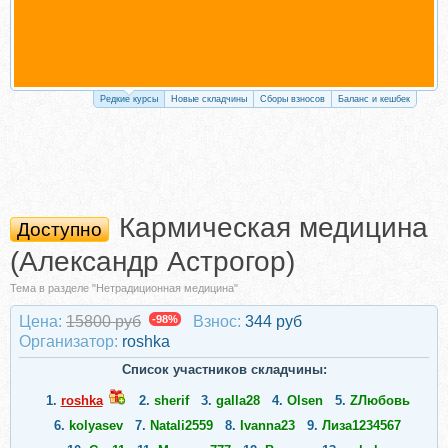
Редкие курсы
Новые складчины
Сборы взносов
Баланс и кешбек
Кармическая медицина
Доступно
(Александр Астрогор)
Тема в разделе "Нетрадиционная медицина"
Цена:
15800 руб
-98%
Взнос:
344 руб
Организатор:
roshka
Список участников складчины:
1.
roshka
2.
sherif
3.
galla28
4.
Olsen
5.
ZЛюбовь
6.
kolyasev
7.
Natali2559
8.
Ivanna23
9.
Лиза1234567