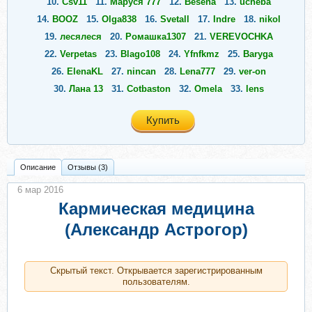
10.
Csv11
11.
Маруся 777
12.
Besena
13.
ucheba
14.
BOOZ
15.
Olga838
16.
Svetall
17.
Indre
18.
nikol
19.
лесялеся
20.
Ромашка1307
21.
VEREVOCHKA
22.
Verpetas
23.
Blago108
24.
Yfnfkmz
25.
Baryga
26.
ElenaKL
27.
nincan
28.
Lena777
29.
ver-on
30.
Лана 13
31.
Cotbaston
32.
Omela
33.
lens
34.
Nataly555
35.
IgorGretta2018
36.
Андрей3456
Купить
37.
zlata1313
38.
Olesya_nes
39.
крыжовник
40.
Linklink1234
41.
Ялуга
42.
Вика013
43.
Okssssssssssssssss
44.
ALESANDRO 999
Описание
Отзывы (3)
45.
Аллунчик57
46.
Vivien
47.
ЕленаТужик
48.
ТМА
6 мар 2016
49.
Siberi777
50.
мирт
51.
Вален4тина
Кармическая медицина
(Александр Астрогор)
Скрытый текст. Открывается зарегистрированным
пользователям.