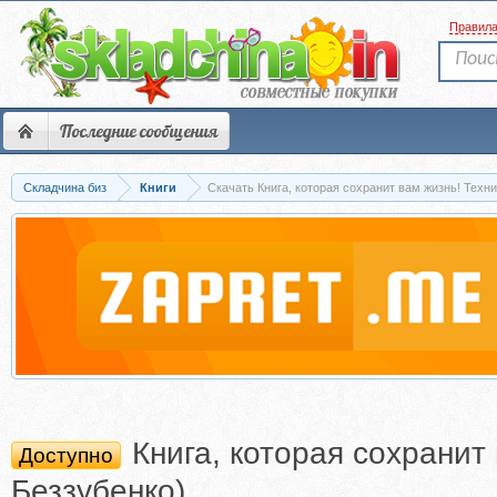
Правил
Последние сообщения
Складчина биз
Книги
Скачать Книга, которая сохранит вам жизнь! Техн
Книга, которая сохрани
Доступно
Беззубенко)