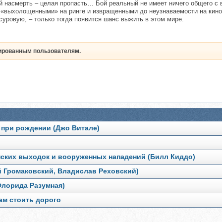
ой насмерть – целая пропасть… Бой реальный не имеет ничего общего 
«выхолощенными» на ринге и извращенными до неузнаваемости на киноэ
 суровую, – только тогда появится шанс выжить в этом мире.
рированным пользователям.
 при рождении (Джо Витале)
нских выходок и вооруженных нападений (Билл Киддо)
ей Громаковский, Владислав Реховский)
Флорида Разумная)
ам стоить дорого