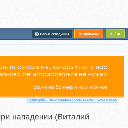
Регистрация
Войти
Новые складчины
Редкие курсы
Новые складчины
Сборы взносов
Баланс и кешбек
при нападении (Виталий