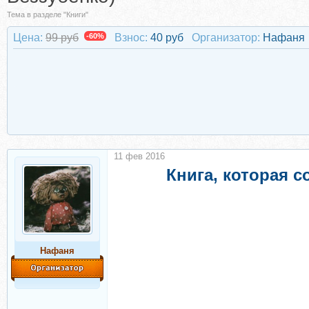
Тема в разделе "Книги"
Цена:
99 руб
-60%
Взнос:
40 руб
Организатор:
Нафаня
11 фев 2016
Книга, которая 
Нафаня