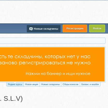
Регистрация
Войти
Новые складчины
Редкие курсы
Новая акция
Новые складчины
Сборы взносов
Баланс и кешбек
 S.L.V)