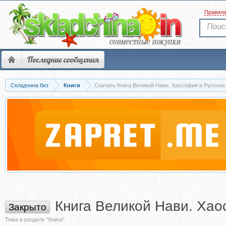
Правил
Последние сообщения
Складчина биз
Книги
Скачать Книга Великой Нави. Хаософия и Русское Н
Книга Великой Нави. Хаос
Закрыто
Тема в разделе "Книги"