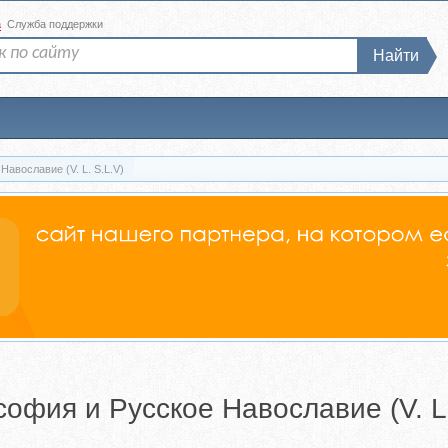
а
Служба поддержки
Найти
авославие (V. L. S.L.V)
офия и Русское Навославие (V. L.