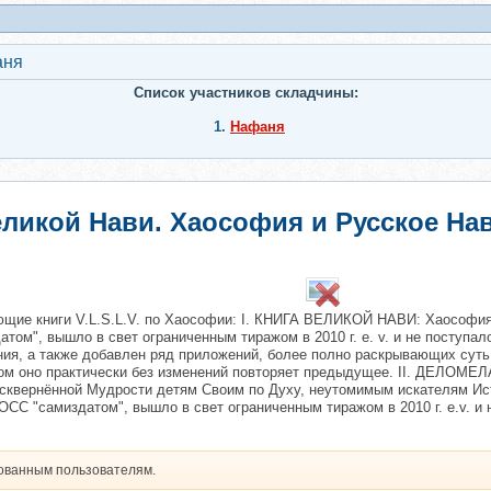
аня
Список участников складчины:
1.
Нафаня
ликой Нави. Хаософия и Русское Наво
щие книги V.L.S.L.V. по Хаософии: I. КНИГА ВЕЛИКОЙ НАВИ: Хаософия
ом", вышло в свет ограниченным тиражом в 2010 г. е. v. и не поступа
нения, а также добавлен ряд приложений, более полно раскрывающих сут
ном оно практически без изменений повторяет предыдущее. II. ДЕЛОМЕ
сквернённой Мудрости детям Своим по Духу, неутомимым искателям Ист
 "самиздатом", вышло в свет ограниченным тиражом в 2010 г. e.v. и н
рованным пользователям.