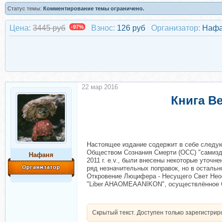
Статус темы:
Комментирование темы ограничено.
Цена:
3445 руб
-97%
Взнос:
126 руб
Организатор:
Наф
22 мар 2016
Книга Ве
Настоящее издание содержит в себе следую
Обществом Сознания Смерти (ОСС) "самиздат
Нафаня
2011 г. е.v., были внесены некоторые уточ
ряд незначительных поправок, но в осталь
Откровение Люцифера - Несущего Свет Нео
"Liber AHAOMEAANIKON", осуществлённое ОСС
Скрытый текст. Доступен только зарегистри