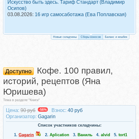
Искусство быть здесь. Тариф Стандарт (Владимир
Осипов)
03.08.2026:
16 игр самосаботажа (Ева Поплавская)
Новые складчины
Сборы взносов
Баланс и кешбек
Кофе. 100 правил,
Доступно
историй, рецептов (Яна
Юришева)
Тема в разделе "Книги"
Цена:
90 руб
-56%
Взнос:
40 руб
Организатор:
Gagarin
Список участников складчины:
1.
Gagarin
2.
Aplication
3.
Ваниль
4.
alvid
5.
tort1