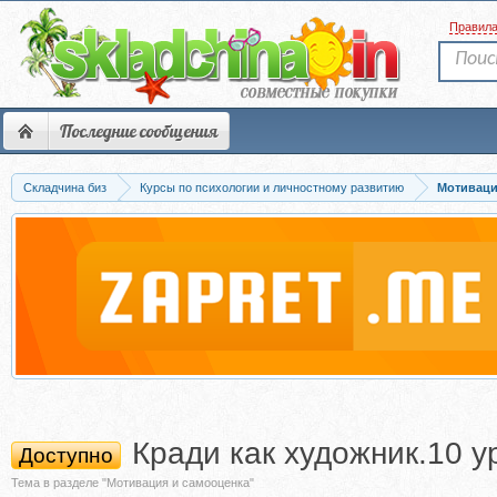
Правил
Последние сообщения
Складчина биз
Курсы по психологии и личностному развитию
Мотиваци
Кради как художник.10 
Доступно
Тема в разделе "Мотивация и самооценка"