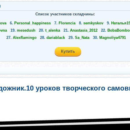
я
Список участников складчины:
kova
6.
Personal_happiness
7.
Florencia
8.
semkyskov
9.
Наталья1
ovna
19.
mesedush
20.
t_alenka
21.
Anastasia_2012
22.
BobaBombo
27.
Alexflamingo
28.
dariablack
29.
Sa_Nata
30.
Magnoliya4791
Купить
удожник.10 уроков творческого само