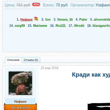
Цена:
781 руб
-92%
Взнос:
70 руб
Организатор:
Нафан
1.
Нафаня
2.
livv
3.
Venera_16
4.
Palm
5.
alivorotni
14.
serg89
15.
Маriwww
16.
Ята111
17.
Afrodit
18.
klaragavril
Описание
Отзывы (5)
19 мар 2016
Кради как х
Нафаня