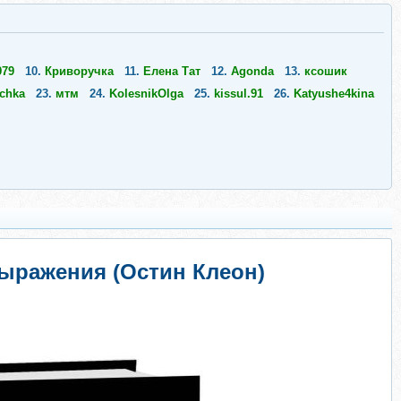
979
10.
Криворучка
11.
Елена Тат
12.
Agonda
13.
ксoшик
chka
23.
мтм
24.
KolesnikOlga
25.
kissul.91
26.
Katyushe4kina
выражения (Остин Клеон)