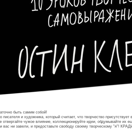
таточно быть самим собой!
 писателя и художника, который считает, что творчество присутствует 
не отвергайте чужое влияние, коллекционируйте идеи, обдумывайте их ещ
ни вас ни завели, и предоставьте свободу своему творческому "я"! КР