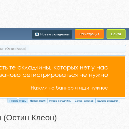
Регистрация
Войти
Новые складчины
ния (Остин Клеон)
Редкие курсы
Новая акция
Новые складчины
Сборы взносов
Баланс и кешбек
 (Остин Клеон)