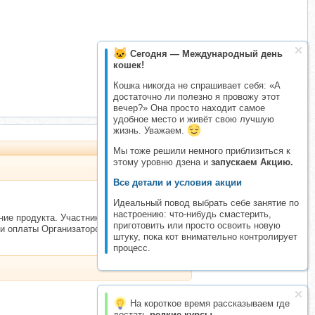
Сегодня — Международный день
кошек!
Кошка никогда не спрашивает себя: «А
достаточно ли полезно я провожу этот
вечер?» Она просто находит самое
удобное место и живёт свою лучшую
жизнь. Уважаем.
Мы тоже решили немного приблизиться к
этому уровню дзена и
запускаем Акцию.
Все детали и условия акции
Идеальный повод выбрать себе занятие по
настроению: что-нибудь смастерить,
е продукта. Участники могут оставить отзыв о складчине.
приготовить или просто освоить новую
ки оплаты Организатором.
штуку, пока кот внимательно контролирует
процесс.
На короткое время рассказываем где
достать
редкие курсы