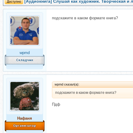
[Аудиокнига] Слушай как художник. Творческая и 
Доступно
подскажите в каком формате книга?
wpmd
wpmd сказал(а):
подскажите в каком формате книга?
Пдф
Нафаня