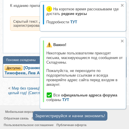
К изданию прилагается подробная карта Венеции и Рима!
На короткое время рассказываем где
достать
редкие курсы
Скрытый текст. Доступен только
Подробности
ТУТ
зарегистрированным пользователям.
Важно!
Некоторым пользователям приходят
письма, маскирующиеся под сообщения от
Похожие складчины
Складчины.
[Оранжевый гид] Италия Путеводитель (Игорь
Доступно
Пожалуйста, не переходите по
Тимофеев, Лев Арье)
подозрительным ссылкам и всегда
проверяйте адрес сайта перед входом в
аккаунт.
<
Мир без границ! Как путешествовать много и не копить на это
целый год! (Светлана Гладкова)
|
Канада. Индекс лучшей жизни
Все
официальные адреса форума
(Елена Коротаева)
>
собраны
ТУТ
Мобильная версия
Зарегистрируйся и начни экономить!
Обратная связь
Политика конфиденциальности
Пользовательское соглашение
Публичная оферта