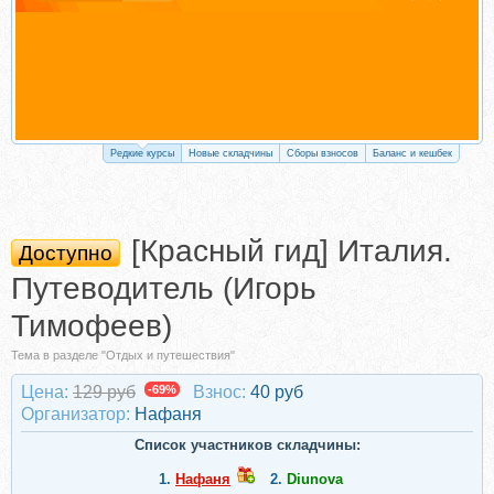
Редкие курсы
Новые складчины
Сборы взносов
Баланс и кешбек
[Красный гид] Италия.
Доступно
Путеводитель (Игорь
Тимофеев)
Тема в разделе "Отдых и путешествия"
Цена:
129 руб
-69%
Взнос:
40 руб
Организатор:
Нафаня
Список участников складчины:
1.
Нафаня
2.
Diunova