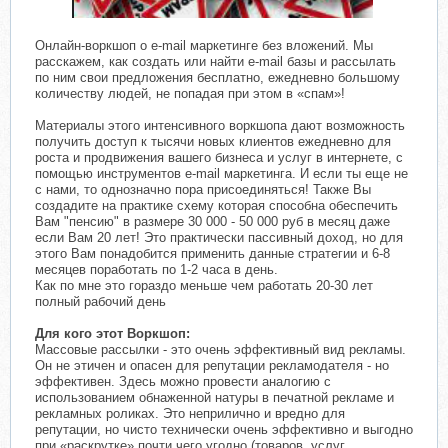
​
Онлайн-воркшоп о e-mail маркетинге без вложений. Мы
расскажем, как создать или найти e-mail базы и рассылать
по ним свои предложения бесплатно, ежедневно большому
количеству людей, не попадая при этом в «спам»!​
Материалы этого интенсивного воркшопа дают возможность
получить доступ к тысячи новых клиентов ежедневно для
роста и продвижения вашего бизнеса и услуг в интернете, с
помощью инструментов e-mail маркетинга. И если ты еще не
с нами, то однозначно пора присоединяться! Также Вы
создадите на практике схему которая способна обеспечить
Вам "пенсию" в размере 30 000 - 50 000 руб в месяц даже
если Вам 20 лет! Это практически пассивный доход, но для
этого Вам понадобится применить данные стратегии и 6-8
месяцев поработать по 1-2 часа в день.
Как по мне это гораздо меньше чем работать 20-30 лет
полный рабочий день
Для кого этот Воркшоп:
Массовые рассылки - это очень эффективный вид рекламы.
Он не этичен и опасен для репутации рекламодателя - но
эффективен. Здесь можно провести аналогию с
использованием обнаженной натуры в печатной рекламе и
рекламных роликах. Это неприлично и вредно для
репутации, но чисто технически очень эффективно и выгодно
при «раскрутке» почти чего угодно (товаров, услуг,