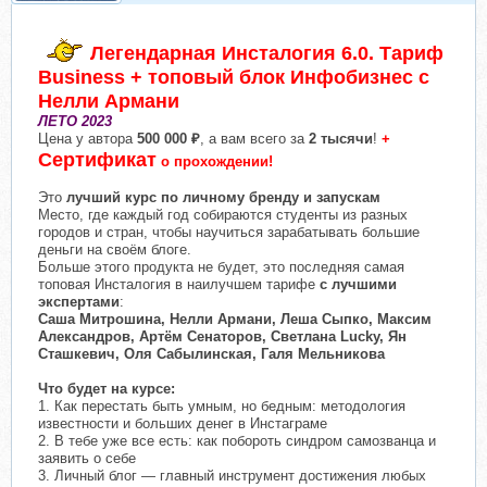
Легендарная Инсталогия 6.0. Тариф
Business + топовый блок Инфобизнес с
Нелли Армани
ЛЕТО 2023
Цена у автора
500 000 ₽
, а вам всего за
2 тысячи
!
+
Сертификат
о прохождении!
Это
лучший курс по личному бренду и запускам
Место, где каждый год собираются студенты из разных
городов и стран, чтобы научиться зарабатывать большие
деньги на своём блоге.
Больше этого продукта не будет, это последняя самая
топовая Инсталогия в наилучшем тарифе
с лучшими
экспертами
:
Саша Митрошина, Нелли Армани, Леша Сыпко, Максим
Александров, Артём Сенаторов, Светлана Lucky, Ян
Сташкевич, Оля Сабылинская, Галя Мельникова
Что будет на курсе:
1. Как перестать быть умным, но бедным: методология
известности и больших денег в Инстаграме
2. В тебе уже все есть: как побороть синдром самозванца и
заявить о себе
3. Личный блог — главный инструмент достижения любых