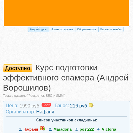
Редкие курсы
Новые складчины
Сборы взносов
Баланс и кешбек
Курс подготовки
Доступно
эффективного спамера (Андрей
Ворошилов)
Тема в разделе "Раскрутка, SEO и SMM"
Цена:
-90%
Взнос:
1990 руб
216 руб
Организатор:
Нафаня
Список участников складчины:
1.
Нафаня
2.
Maradona
3.
post222
4.
Victoria