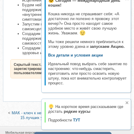
исцеления и гармонизации,
Сегодня — Международный день
Будем нейтрализовать внутренние конфликты,
кошек!
поддерживающие патологические состояния
Кошка никогда не спрашивает себя: «А
«внутреннего разлада», проявляющиеся в телесных
достаточно ли полезно я провожу этот
симптомах
вечер?» Она просто находит самое
Запустим процессы внутренней мудрости
удобное место и живёт свою лучшую
самоисцеления, индивидуальные для каждого случая
жизнь. Уважаем.
Создадим новый образ здорового себя, который будет
поддерживать и усиливать процессы
Мы тоже решили немного приблизиться к
самовосстановления
этому уровню дзена и
запускаем Акцию.
Создадим то будущее, ради которого, собственно,
здоровье и нужно
Все детали и условия акции
Идеальный повод выбрать себе занятие по
Скрытый текст. Доступен только
настроению: что-нибудь смастерить,
зарегистрированным
пользователям.
приготовить или просто освоить новую
штуку, пока кот внимательно контролирует
процесс.
На короткое время рассказываем где
достать
редкие курсы
<
МАК - ключ к неизведанному (Жанна Абрамова)
|
Арт-терапия:
15 лучших универсальных техник (Яна Зароцкая)
>
Подробности
ТУТ
Мобильная версия