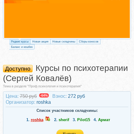
Редкие курсы
Новая акция
Новые складчины
Сборы взносов
Баланс и кешбек
Курсы по психотерапии
Доступно
(Сергей Ковалёв)
Тема в разделе "Проф.психология и психотерапия"
Цена:
750 руб
-64%
Взнос:
272 руб
Организатор:
roshka
Список участников складчины:
1.
roshka
2.
sherif
3.
Pilot15
4.
Армат
Купить