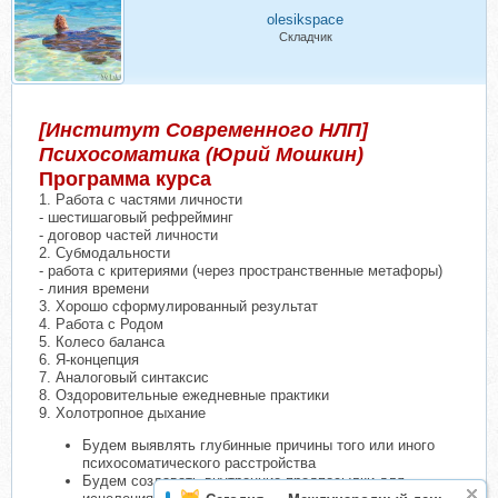
olesikspace
Складчик
[Институт Современного НЛП]
Психосоматика (Юрий Мошкин)
Программа курса
1. Работа с частями личности
- шестишаговый рефрейминг
- договор частей личности
2. Субмодальности
- работа с критериями (через пространственные метафоры)
- линия времени
3. Хорошо сформулированный результат
4. Работа с Родом
5. Колесо баланса
6. Я-концепция
7. Аналоговый синтаксис
8. Оздоровительные ежедневные практики
9. Холотропное дыхание
Будем выявлять глубинные причины того или иного
психосоматического расстройства
Будем создавать внутренние предпосылки для