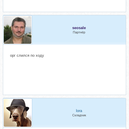
seosale
Партнёр
орг слился по ходу
lora
Складчик