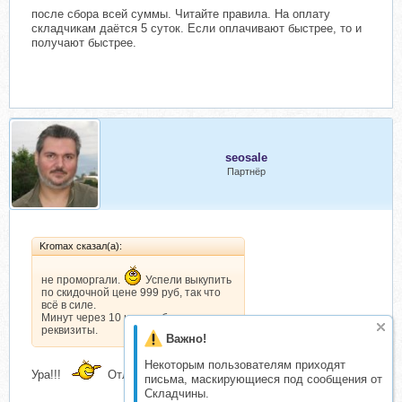
после сбора всей суммы. Читайте правила. На оплату
складчикам даётся 5 суток. Если оплачивают быстрее, то и
получают быстрее.
seosale
Партнёр
Kromax сказал(а):
не проморгали.
Успели выкупить
по скидочной цене 999 руб, так что
всё в силе.
Минут через 10 начну сбор и вышлю
реквизиты.
Важно!
Некоторым пользователям приходят
Ура!!!
Отличная новость, что цена старая!!!
письма, маскирующиеся под сообщения от
Складчины.