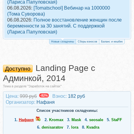
(Лариса Папуловская)
06.08.2026:
[Tomatschool] Вебинар на 1000000
(Тома Суворова)
06.08.2026:
Полное восстановление женщин после
беременности за 30 занятий. С поддержкой
(Лариса Папуловская)
Новые складчины
Сборы взносов
Баланс и кешбек
Landing Page с
Доступно
Админкой, 2014
Тема в разделе "Заработок на сайтах"
Цена:
999 руб
-82%
Взнос:
182 руб
Организатор:
Нафаня
Список участников складчины:
1.
Нафаня
2.
Kromax
3.
Mask
4.
seosale
5.
StaFF
6.
denisaratov
7.
lora
8.
Kvadra