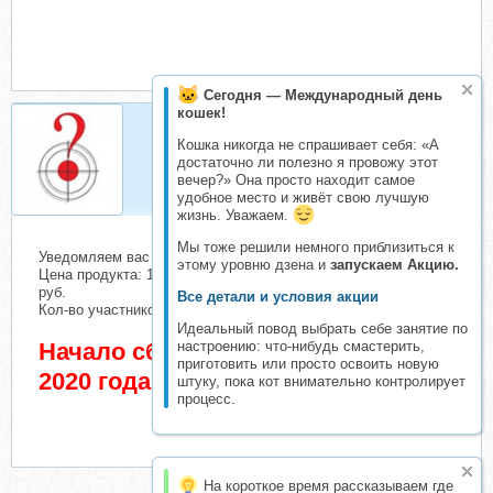
Сегодня — Международный день
кошек!
Кошка никогда не спрашивает себя: «А
Zander
достаточно ли полезно я провожу этот
Организатор складчин
вечер?» Она просто находит самое
удобное место и живёт свою лучшую
жизнь. Уважаем.
Мы тоже решили немного приблизиться к
Уведомляем вас о начале сбора взносов.
этому уровню дзена и
запускаем Акцию.
Цена продукта: 13000 руб. Взнос с каждого участника: 257
руб.
Все детали и условия акции
Кол-во участников в основном списке: 1 чел.
Идеальный повод выбрать себе занятие по
Начало сбора взносов 18 Октябрь
настроению: что-нибудь смастерить,
приготовить или просто освоить новую
2020 года
штуку, пока кот внимательно контролирует
процесс.
На короткое время рассказываем где