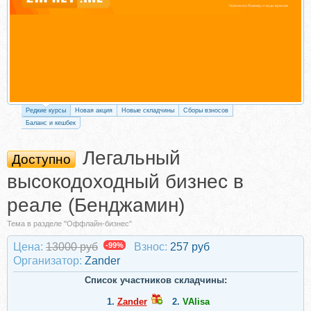
Редкие курсы
Новая акция
Новые складчины
Сборы взносов
Баланс и кешбек
Легальный
Доступно
высокодоходный бизнес в
реале (Бенджамин)
Тема в разделе "Оффлайн-бизнес"
Цена:
13000 руб
-99%
Взнос:
257 руб
Организатор:
Zander
Список участников складчины:
1.
Zander
2.
VAlisa