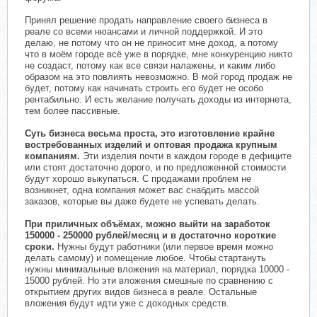
Принял решение продать направление своего бизнеса в
реале со всеми нюансами и личной поддержкой. И это
делаю, не потому что он не приносит мне доход, а потому
что в моём городе всё уже в порядке, мне конкуренцию никто
не создаст, потому как все связи налажены, и каким либо
образом на это повлиять невозможно. В мой город продаж не
будет, потому как начинать строить его будет не особо
рентабильно. И есть желание получать доходы из интернета,
тем более пассивные.
Суть бизнеса весьма проста, это изготовление крайне
востребованных изделий и оптовая продажа крупным
компаниям.
Эти изделия почти в каждом городе в дефиците
или стоят достаточно дорого, и по предложенной стоимости
будут хорошо выкупаться. С продажами проблем не
возникнет, одна компания может вас снабдить массой
заказов, которые вы даже будете не успевать делать.
При приличных объёмах, можно выйти на заработок
150000 - 250000 рублей/месяц и в достаточно короткие
сроки.
Нужны будут работники (или первое время можно
делать самому) и помещение любое. Чтобы стартануть
нужны минимальные вложения на материал, порядка 10000 -
15000 рублей. Но эти вложения смешные по сравнению с
открытием других видов бизнеса в реале. Остальные
вложения будут идти уже с доходных средств.