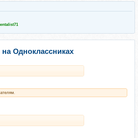
entalist71
 на Одноклассниках
вателям.