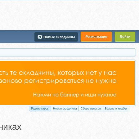
Регистрация
Войти
Новые складчины
Редкие курсы
Новые складчины
Сборы взносов
Баланс и кешбек
никах