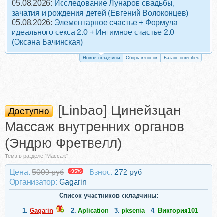
05.08.2026:
Исследование Лунаров свадьбы,
зачатия и рождения детей (Евгений Волоконцев)
05.08.2026:
Элементарное счастье + Формула
идеального секса 2.0 + Интимное счастье 2.0
(Оксана Бачинская)
Новые складчины
Сборы взносов
Баланс и кешбек
[Linbao] Цинейзцан
Доступно
Массаж внутренних органов
(Эндрю Фретвелл)
Тема в разделе "Массаж"
Цена:
5000 руб
-95%
Взнос:
272 руб
Организатор:
Gagarin
Список участников складчины:
1.
Gagarin
2.
Aplication
3.
pksenia
4.
Виктория101