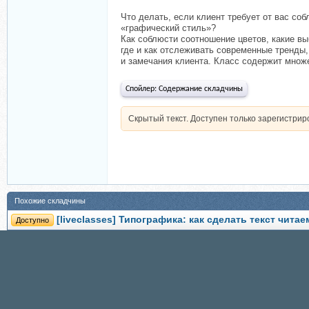
Что делать, если клиент требует от вас со
«графический стиль»?
Как соблюсти соотношение цветов, какие вы
где и как отслеживать современные тренды,
и замечания клиента. Класс содержит множ
Спойлер:
Содержание складчины
Скрытый текст. Доступен только зарегистри
Похожие складчины
[liveclasses] Типографика: как сделать текст чит
Доступно
[Live Classes] 6 мастер-классов по дизайну (Павел
Доступно
Графический дизайн. Фирменный стиль, новейшие 
Доступно
[liveclasses] Дизайн без дизайнера. Инструменты,
Доступно
[skillsup] Графический дизайн 360 (Павел Лебедев
Доступно