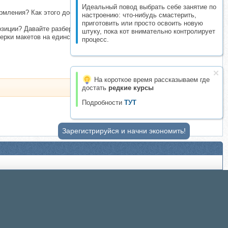
Идеальный повод выбрать себе занятие по
рмления? Как этого достичь? Какой набор правил входит в понятие
настроению: что-нибудь смастерить,
приготовить или просто освоить новую
зиции? Давайте разберемся с тем, что такое актуальный дизайн,
штуку, пока кот внимательно контролирует
верки макетов на единство стиля и научимся предупреждать правки
процесс.
На короткое время рассказываем где
достать
редкие курсы
Подробности
ТУТ
Зарегистрируйся и начни экономить!