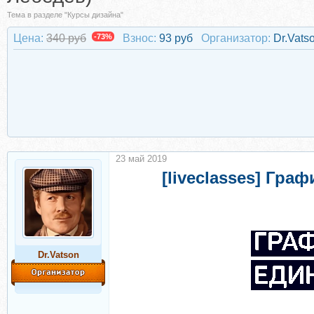
Тема в разделе "Курсы дизайна"
Цена:
340 руб
-73%
Взнос:
93 руб
Организатор:
Dr.Vats
23 май 2019
[liveclasses] Гра
Dr.Vatson