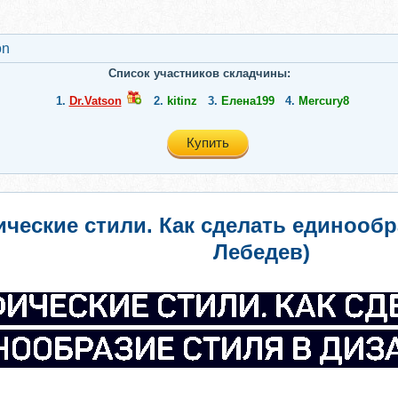
on
Список участников складчины:
1.
Dr.Vatson
2.
kitinz
3.
Елена199
4.
Mercury8
Купить
фические стили. Как сделать единооб
Лебедев)