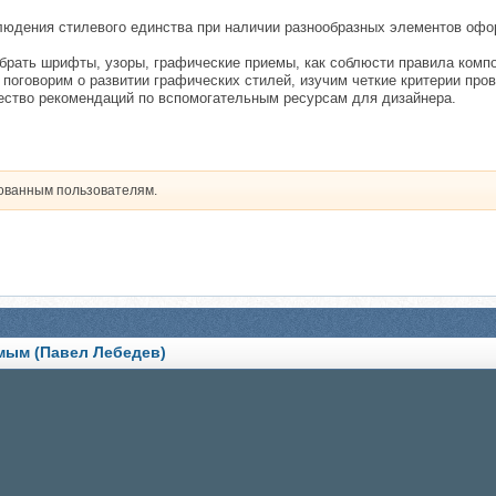
блюдения стилевого единства при наличии разнообразных элементов офо
брать шрифты, узоры, графические приемы, как соблюсти правила компо
 поговорим о развитии графических стилей, изучим четкие критерии про
ество рекомендаций по вспомогательным ресурсам для дизайнера.
рованным пользователям.
аемым (Павел Лебедев)
 Лебедев)
технологии и креативные идеи (Элис Туэмлоу)
 которые ускоряют работу (Павел Лебедев)
)