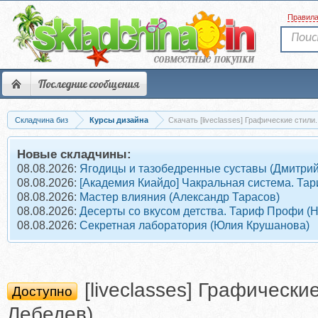
Правил
Последние сообщения
Складчина биз
Курсы дизайна
Скачать [liveclasses] Графические стили.
Новые складчины:
08.08.2026:
Ягодицы и тазобедренные суставы (Дмитрий
08.08.2026:
[Академия Киайдо] Чакральная система. Тар
08.08.2026:
Мастер влияния (Александр Тарасов)
08.08.2026:
Десерты со вкусом детства. Тариф Профи (
08.08.2026:
Секретная лаборатория (Юлия Крушанова)
[liveclasses] Графическ
Доступно
Лебедев)