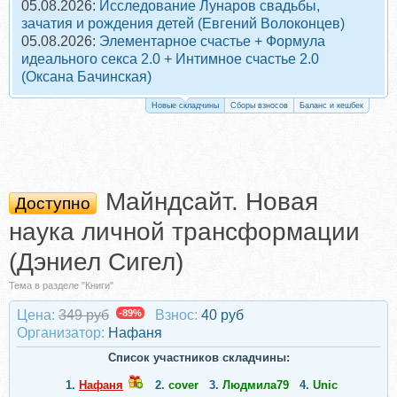
05.08.2026:
Исследование Лунаров свадьбы,
зачатия и рождения детей (Евгений Волоконцев)
05.08.2026:
Элементарное счастье + Формула
идеального секса 2.0 + Интимное счастье 2.0
(Оксана Бачинская)
Новые складчины
Сборы взносов
Баланс и кешбек
Майндсайт. Новая
Доступно
наука личной трансформации
(Дэниел Сигел)
Тема в разделе "Книги"
Цена:
349 руб
-89%
Взнос:
40 руб
Организатор:
Нафаня
Список участников складчины:
1.
Нафаня
2.
cover
3.
Людмила79
4.
Unic