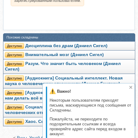
зарегистрированным пользователям.
Похожие складчины
Дисциплина без драм (Дэниел Сигел)
Доступно
Внимательный мозг (Дэниел Сигел)
Доступно
Разум. Что значит быть человеком (Дэниел
Доступно
Сигел)
[Аудиокнига] Социальный интеллект. Новая
Доступно
наука о человеческих отношениях (Дэниел Гоулман)
Важно!
[Аудиокнига] Таймхакинг. Как наука помогает
Доступно
нам делать всё вовремя (Дэниел Пинк)
Некоторым пользователям приходят
письма, маскирующиеся под сообщения от
Социальный интеллект. Новая наука о
Доступно
Складчины.
человеческих отношениях (Дэниел Гоулман)
Пожалуйста, не переходите по
Хаос. Создание новой науки (Джеймс Глик)
Доступно
подозрительным ссылкам и всегда
проверяйте адрес сайта перед входом в
аккаунт.
<
Руны. Узнай будущее за 3 минуты! Самоучитель гадания