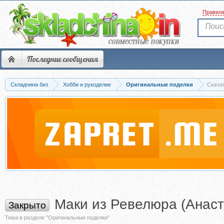
Правил
Последние сообщения
Складчина биз
Хобби и рукоделие
Оригинальные поделки
Скача
Маки из Ревелюра (Анас
Закрыто
Тема в разделе "Оригинальные поделки"