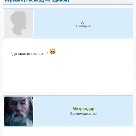
перемен (Леонард Млодинов)
jrjr
Складчик
Где можно скачать?
Митрандир
Супермодератор