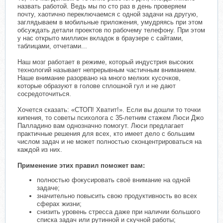
назвать работой. Ведь мы по сто раз в день проверяем
почту, хаотично переключаемся с одной задачи на другую,
заглядываем в мобильные приложения, умудряясь при этом
обсуждать детали проектов по рабочему телефону. При этом
у нас открыто миллион вкладок в браузере с сайтами,
таблицами, отчетами...
Наш мозг работает в режиме, который индустрия высоких
технологий называет непрерывным частичным вниманием.
Наше внимание разорвано на много мелких кусочков,
которые образуют в голове сплошной гул и не дают
сосредоточиться.
Хочется сказать: «СТОП! Хватит!». Если вы дошли то точки
кипения, то советы психолога с 35-летним стажем Люси Джо
Палладино вам однозначно помогут. Люси предлагает
практичные решения для всех, кто имеет дело с большим
числом задач и не может полностью сконцентрироваться на
каждой из них.
Применение этих правил поможет вам:
полностью фокусировать своё внимание на одной
задаче;
значительно повысить свою продуктивность во всех
сферах жизни;
снизить уровень стресса даже при наличии большого
списка задач или рутинной и скучной работы;