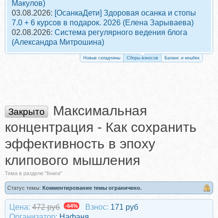
Макулов)
03.08.2026:
[ОсанкаДети] Здоровая осанка и стопы
7.0 + 6 курсов в подарок. 2026 (Елена Зарываева)
02.08.2026:
Система регулярного ведения блога
(Александра Митрошина)
Новые складчины
Сборы взносов
Баланс и кешбек
Максимальная
Закрыто
концентрация - Как сохранить
эффективность в эпоху
клипового мышления
Тема в разделе "Книги"
Статус темы:
Комментирование темы ограничено.
Цена:
472 руб
-64%
Взнос:
171 руб
Организатор:
Нафаня