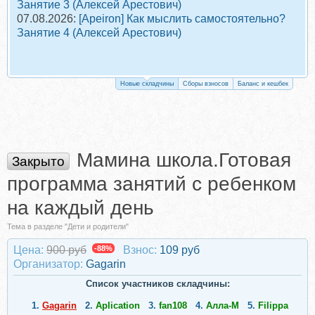
Занятие 3 (Алексей Арестович)
07.08.2026:
[Apeiron] Как мыслить самостоятельно?
Занятие 4 (Алексей Арестович)
Новые складчины
Сборы взносов
Баланс и кешбек
Мамина школа.Готовая
Закрыто
программа занятий с ребенком
на каждый день
Тема в разделе "Дети и родители"
Цена:
900 руб
-88%
Взнос:
109 руб
Организатор:
Gagarin
Список участников складчины:
1.
Gagarin
2.
Aplication
3.
fan108
4.
Алла-M
5.
Filippa