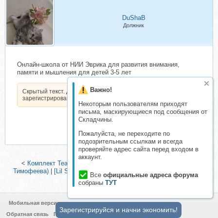
DuShaB
Должник
Онлайн-школа от НИИ Эврика для развития внимания,
памяти и мышления для детей 3-5 лет
Важно!
Скрытый текст. Доступен только
зарегистрированным пользователям.
Некоторым пользователям приходят
письма, маскирующиеся под сообщения от
Складчины.
Пожалуйста, не переходите по
подозрительным ссылкам и всегда
проверяйте адрес сайта перед входом в
аккаунт.
<
Комплект Театральная студия. Полгода. Часть 1 (Софья
Тимофеева)
|
[Lil School] Летний рисовальный лагерь для детей.
Все
официальные адреса форума
Июль 2019
>
собраны
ТУТ
Мобильная версия
Зарегистрируйся и начни экономить!
Обратная связь
Политика конфиденциальности