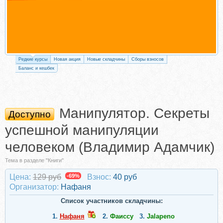
Редкие курсы
Новая акция
Новые складчины
Сборы взносов
Баланс и кешбек
Манипулятор. Секреты
Доступно
успешной манипуляции
человеком (Владимир Адамчик)
Тема в разделе "Книги"
Цена:
129 руб
-69%
Взнос:
40 руб
Организатор:
Нафаня
Список участников складчины:
1.
Нафаня
2.
Фаиссу
3.
Jalapeno