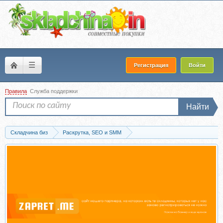
☰
Регистрация
Войти
Правила
Служба поддержки
Найти
Складчина биз
Раскрутка, SEO и SMM
SEO (Search Engine Optimization)
Скачать Массовая конверсия или привле