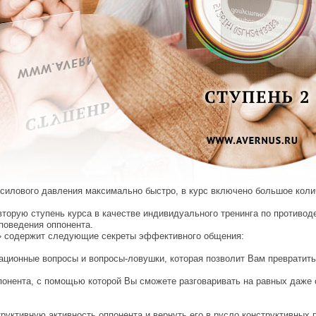
силового давления максимально быстро, в курс включено большое колич
вторую ступень курса в качестве индивидуального тренинга по противо
поведения оппонента.
в» содержит следующие секреты эффективного общения:
кационные вопросы и вопросы-ловушки, которая позволит Вам превратить
понента, с помощью которой Вы сможете разговаривать на равных даже
руктивную активность оппонента и вернуть его в русло конструктивных 