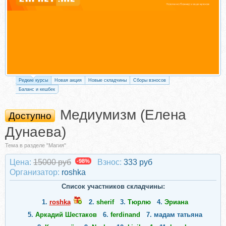
Редкие курсы
Новая акция
Новые складчины
Сборы взносов
Баланс и кешбек
Медиумизм (Елена
Доступно
Дунаева)
Тема в разделе "Магия"
Цена:
15000 руб
-98%
Взнос:
333 руб
Организатор:
roshka
Список участников складчины:
1.
roshka
2.
sherif
3.
Тюрлю
4.
Эриана
5.
Аркадий Шестаков
6.
ferdinand
7.
мадам татьяна