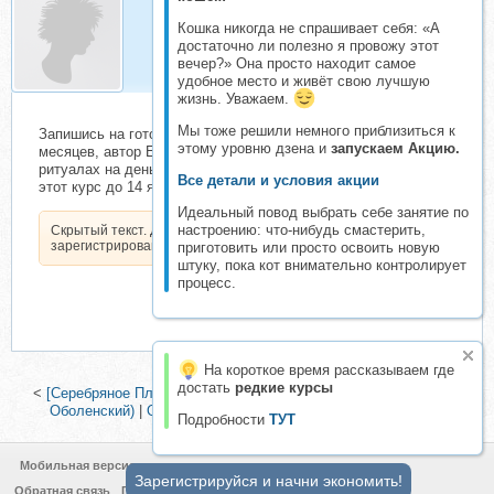
Кошка никогда не спрашивает себя: «А
Katharina13
достаточно ли полезно я провожу этот
Активный складчик
вечер?» Она просто находит самое
удобное место и живёт свою лучшую
жизнь. Уважаем.
Мы тоже решили немного приблизиться к
Запишись на готовый курс "Клуб денежного благополучия", 8
этому уровню дзена и
запускаем Акцию.
месяцев, автор Елена Дунаева. Речь идет о магических
ритуалах на деньги. Сейчас идет новогодняя распродажа на
Все детали и условия акции
этот курс до 14 января. Не упусти шанс!
Идеальный повод выбрать себе занятие по
настроению: что-нибудь смастерить,
Скрытый текст. Доступен только
зарегистрированным пользователям.
приготовить или просто освоить новую
штуку, пока кот внимательно контролирует
процесс.
На короткое время рассказываем где
достать
редкие курсы
<
[Серебряное Пламя] Мастер-класс по свечной магии (Георгий
Оболенский)
|
Обряд привлечения удачи на год (Richard)
>
Подробности
ТУТ
Мобильная версия
Зарегистрируйся и начни экономить!
Обратная связь
Политика конфиденциальности