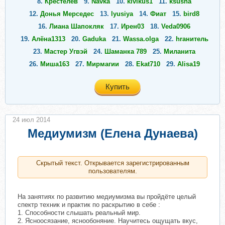
8.
Крестелёв
9.
Navka
10.
kivikus1
11.
ksusha
12.
Донья Мерседес
13.
lyusiya
14.
Фиат
15.
bird8
16.
Лиана Шапокляк
17.
Ирен03
18.
Veda0906
19.
Алёна1313
20.
Gaduka
21.
Wassa.olga
22.
hrанитель
23.
Мастер Угвэй
24.
Шаманка 789
25.
Миланита
26.
Миша163
27.
Мирмагии
28.
Ekat710
29.
Alisa19
Купить
24 июл 2014
Медиумизм (Елена Дунаева)
Скрытый текст. Открывается зарегистрированным
пользователям.
На занятиях по развитию медиумизма вы пройдёте целый
спектр техник и практик по раскрытию в себе :
1. Способности слышать реальный мир.
2. Ясноосязание, яснообоняние. Научитесь ощущать вкус,