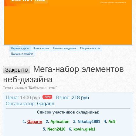
Редкие курсы
Новая акция
Новые складчины
Сборы взносов
Баланс и кешбек
Мега-набор элементов
Закрыто
веб-дизайна
Тема в разделе "Шаблоны и темы"
Цена:
1400 руб
-85%
Взнос:
218 руб
Организатор:
Gagarin
Список участников складчины:
1.
Gagarin
2.
Aplication
3.
Nikolay1991
4.
As9
5.
Nech2410
6.
kovin.gleb1