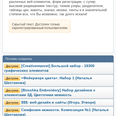
различных веб-элементов, форм регистрации, с супер
высоким разрешением текстур, тонкие узоры, разделители,
таблицы цен, макеты, значки, иконки, ленты и в значительной
степени все, что Вы возможно, так долго искали!
Скрытый текст. Доступен только
зарегистрированным пользователям.
Похожие складчины
[Creativemarcet] Большой набор - 16300
Доступно
графических элементов
«Фейерверк цвета». Набор 1 (Наталья
Доступно
Шестакова)
[Birochka Embroidery] Набор дизайнов с
Доступно
элементами 3Д. Цветочная нежность
$$$: веб-дизайн и сайты (Игорь Этворк)
Доступно
Симфония нежности. Композиция №1 (Наталья
Доступно
Шестакова)