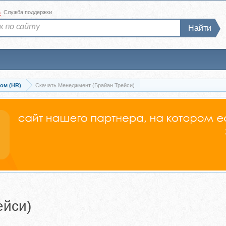
а
Служба поддержки
Найти
ом (HR)
Скачать Менеджмент (Брайан Трейси)
ейси)