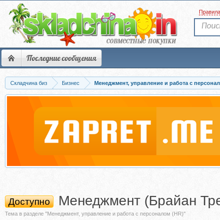
Правил
Последние сообщения
Складчина биз
Бизнес
Менеджмент, управление и работа с персонал
Менеджмент (Брайан Тр
Доступно
Тема в разделе "Менеджмент, управление и работа с персоналом (HR)"