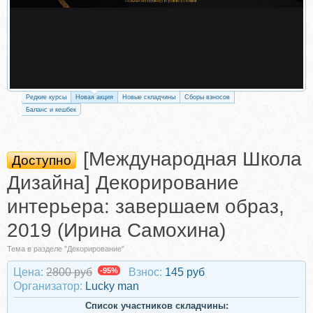
Редкие курсы
Новая акция
Новые складчины
Сборы взносов
Баланс и кешбек
[Международная Школа
Доступно
Дизайна] Декорирование
интерьера: завершаем образ,
2019 (Ирина Самохина)
Тема в разделе "Декорирование"
Цена:
2800 руб
-95%
Взнос:
145 руб
Организатор:
Lucky man
Список участников складчины: