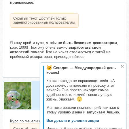
приемлемее
:
Скрытый текст. Доступен только
зарегистрированным пользователям.
Я хочу пройти курс, чтобы
не быть безликим декоратором
,
коих 1000! Поэтому очень важно
выработать свой
авторский почерк.
Кто не хочет столкнуться с такой же
проблемой декораторов, присоединяйтесь
Сегодня — Международный день
кошек!
Кошка никогда не спрашивает себя: «А
достаточно ли полезно я провожу этот
вечер?» Она просто находит самое
Sveto4ka
удобное место и живёт свою лучшую
Складчик
жизнь. Уважаем.
Мы тоже решили немного приблизиться к
этому уровню дзена и
запускаем Акцию.
Все детали и условия акции
Курс по мебели и стульям!
Идеальный повод выбрать себе занятие по
Скрытый текст. Доступен только