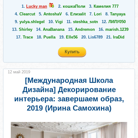
1.
Lucky man
2.
кошкаПоли
3.
Камелия 777
4.
Сlearcut
5.
AntoshaV
6.
Елизаlit
7.
Lori
8.
Tanyaya
9.
yulya.shlegel
10.
Vigi
11.
steshka_sotn
12.
ЛИЛУ050
13.
Shirley
14.
AnaBanana
15.
Andremon
16.
marish.1239
17.
Trace
18.
Puella
19.
Elle56
20.
Lis6789
21.
IraDid
Купить
12 май 2019
[Международная Школа
Дизайна] Декорирование
интерьера: завершаем образ,
2019 (Ирина Самохина)