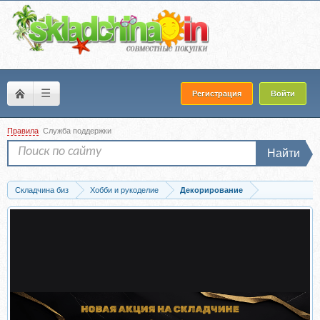
☰
Регистрация
Войти
Правила
Служба поддержки
Найти
Складчина биз
Хобби и рукоделие
Декорирование
Скачать [Международная Школа Дизайна] Декорирование интерьера: завершаем..